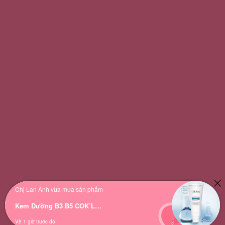
Chị Lan Anh vừa mua sản phẩm
Kem Dưỡng B3 B5 COK’LEAR: Phục Hồi, Cấp Nước & Căng Bóng
Về 1 giờ trước đó