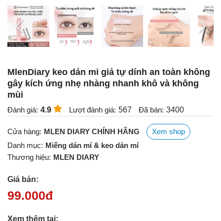
MlenDiary keo dán mi giả tự dính an toàn không
gây kích ứng nhẹ nhàng nhanh khô và không
mùi
Đánh giá:
4.9
Lượt đánh giá:
567
Đã bán:
3400
Cửa hàng:
MLEN DIARY CHÍNH HÃNG
Xem shop
Danh mục:
Miếng dán mí & keo dán mí
Thương hiệu:
MLEN DIARY
Giá bán:
99.000
đ
Xem thêm tại: