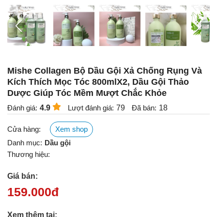
Mishe Collagen Bộ Dầu Gội Xả Chống Rụng Và
Kích Thích Mọc Tóc 800mlX2, Dầu Gội Thảo
Dược Giúp Tóc Mềm Mượt Chắc Khỏe
Đánh giá:
4.9
Lượt đánh giá:
79
Đã bán:
18
Cửa hàng:
Xem shop
Danh mục:
Dầu gội
Thương hiệu:
Giá bán:
159.000
đ
Xem thêm tại: