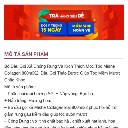
MÔ TẢ SẢN PHẨM
Bộ Dầu Gội Xả Chống Rụng Và Kích Thích Mọc Tóc Mishe
Collagen 800mlX2, Dầu Gội Thảo Dược Giúp Tóc Mềm Mượt
Chắc Khỏe
Mô tả sản phẩm:
– Phân loại mùi hương SP: + Nắp vàng: Bạc hà.
+ Nắp trắng: Hương hoa.
– Bộ dầu gội xả Mishe Collagen loại 800mlx2 phục hồi hỗ trợ
giảm rụng gàu kiềm dầu giúp tóc suôn mượt
– Công Dụng : với tinh chất bạc hà , chiết xuất hạt lanh, hoa
đào, nho, hạt óc chó ,lựu đỏ ,cây buchu giúp phục hồi mái tóc