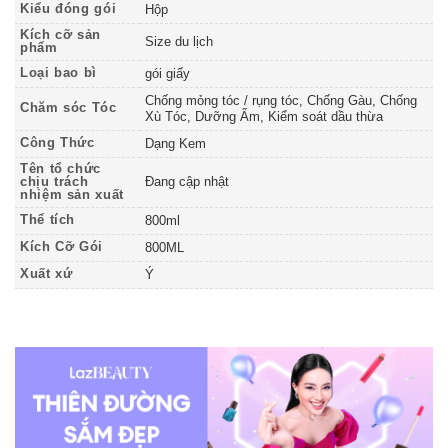
Kiểu đóng gói
Hộp
Kích cỡ sản
Size du lịch
phẩm
Loại bao bì
gói giấy
Chống mỏng tóc / rụng tóc, Chống Gàu, Chống
Chăm sóc Tóc
Xù Tóc, Dưỡng Ẩm, Kiểm soát dầu thừa
Công Thức
Dạng Kem
Tên tổ chức
chịu trách
Đang cập nhật
nhiệm sản xuất
Thể tích
800ml
Kích Cỡ Gói
800ML
Xuất xứ
Ý