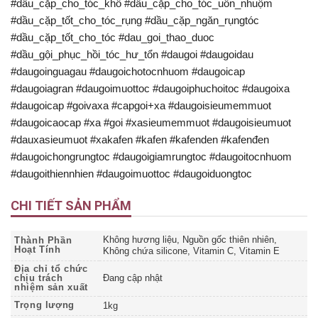
#dầu_cặp_cho_tóc_khô #dầu_cặp_cho_tóc_uốn_nhuộm
#dầu_cặp_tốt_cho_tóc_rụng #dầu_cặp_ngăn_rụngtóc
#dầu_cặp_tốt_cho_tóc #dau_goi_thao_duoc
#dầu_gội_phục_hồi_tóc_hư_tổn #daugoi #daugoidau
#daugoinguagau #daugoichotocnhuom #daugoicap
#daugoiagran #daugoimuottoc #daugoiphuchoitoc #daugoixa
#daugoicap #goivaxa #capgoi+xa #daugoisieumemmuot
#daugoicaocap #xa #goi #xasieumemmuot #daugoisieumuot
#dauxasieumuot #xakafen #kafen #kafenden #kafenđen
#daugoichongrungtoc #daugoigiamrungtoc #daugoitocnhuom
#daugoithiennhien #daugoimuottoc #daugoiduongtoc
CHI TIẾT SẢN PHẨM
Không hương liệu, Nguồn gốc thiên nhiên,
Thành Phần
Hoạt Tính
Không chứa silicone, Vitamin C, Vitamin E
Địa chỉ tổ chức
chịu trách
Đang cập nhật
nhiệm sản xuất
Trọng lượng
1kg