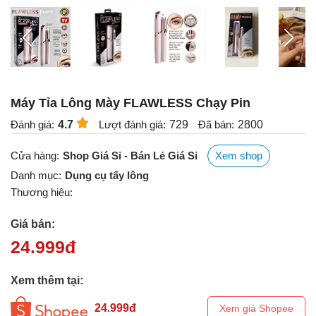
Máy Tỉa Lông Mày FLAWLESS Chạy Pin
Đánh giá:
4.7
Lượt đánh giá:
729
Đã bán:
2800
Cửa hàng:
Shop Giá Sỉ - Bán Lẻ Giá Sỉ
Xem shop
Danh mục:
Dụng cụ tẩy lông
Thương hiệu:
Giá bán:
24.999
đ
Xem thêm tại:
24.999
đ
Xem giá Shopee