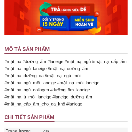
MÔ TẢ SẢN PHẨM
#mặt_nạ #dưỡng_ẩm #laneige #mặt_nạ_ngủ #mặt_nạ_cấp_ẩm
#mặt_nạ_ngủ_laneige #mặt_nạ_dưỡng_ẩm
#mặt_nạ_dưỡng_da #mặt_nạ_ngủ_môi
#mặt_nạ_ngủ_môi_laneige #mặt_nạ_môi_laneige
#mặt_nạ_ngủ_collagen #dưỡng_ẩm_laneige
#mặt_nạ_ủ_môi_laneige #laneige_dưỡng_ẩm
#mặt_nạ_cấp_ẩm_cho_da_khô #laniege
CHI TIẾT SẢN PHẨM
Trọng lượng
20g