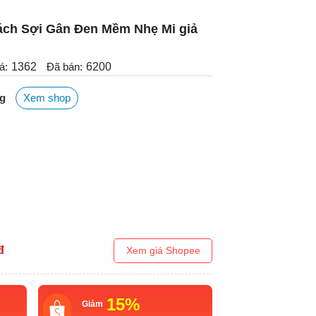
ách Sợi Gân Đen Mềm Nhẹ Mi giả
á:
1362
Đã bán:
6200
ng
Xem shop
đ
Xem giá Shopee
15%
Giảm