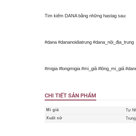
Tìm kiếm DANA bằng những hastag sau:
#dana #dananoidiatrung #dana_nội_địa_trung
#migia #longmigia #mi_giả #lông_mi_giả #da
CHI TIẾT SẢN PHẨM
Mi giả
Tự Nh
Xuất xứ
Trung