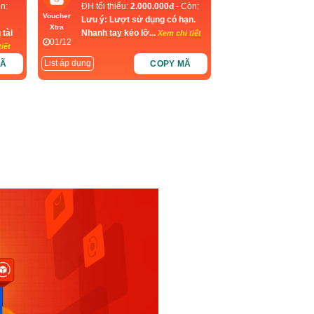
n:
ĐH tối thiểu:
2.000.000đ
- Còn:
Voucher
Lưu ý: Lượt sử dụng có hạn.
Xtra
 tài
Nhanh tay kẻo lỡ...
Xem chi tiết
01/12
iết
List áp dụng
MÃ
COPY MÃ