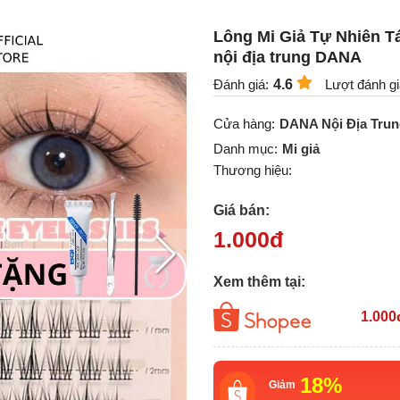
Lông Mi Giả Tự Nhiên T
nội địa trung DANA
Đánh giá:
4.6
Lượt đánh gi
Cửa hàng:
DANA Nội Địa Tru
Danh mục:
Mi giả
Thương hiệu:
Giá bán:
1.000
đ
Xem thêm tại:
1.000
18%
Giảm