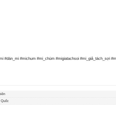
nmi #dán_mi #michum #mi_chùm #migiatachsoi #mi_giả_tách_sợi #mi
iên
 Quốc