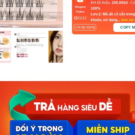
ĐH tối thiểu:
200.000đ
- Cò
Shopee
100%
Video
Lưu ý: Mã đã có sẵn trong
31/12
khoản, sử dụng...
Xem chi t
List áp dụng
COPY 