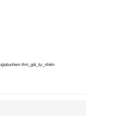
giatunhien #mi_giả_tự_nhiên