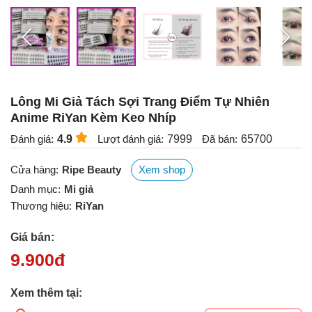
Lông Mi Giả Tách Sợi Trang Điểm Tự Nhiên
Anime RiYan Kèm Keo Nhíp
Đánh giá:
4.9
Lượt đánh giá:
7999
Đã bán:
65700
Cửa hàng:
Ripe Beauty
Xem shop
Danh mục:
Mi giả
Thương hiệu:
RiYan
Giá bán:
9.900
đ
Xem thêm tại: