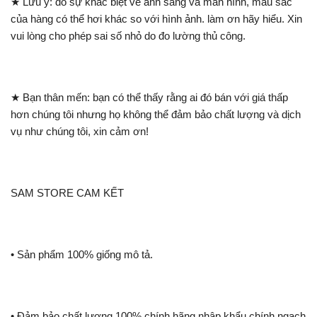
★ Lưu ý: do sự khác biệt về ánh sáng và màn hình, màu sắc
của hàng có thể hơi khác so với hình ảnh. làm ơn hãy hiểu. Xin
vui lòng cho phép sai số nhỏ do đo lường thủ công.
★ Bạn thân mến: bạn có thể thấy rằng ai đó bán với giá thấp
hơn chúng tôi nhưng họ không thể đảm bảo chất lượng và dịch
vụ như chúng tôi, xin cảm ơn!
SAM STORE CAM KẾT
• Sản phẩm 100% giống mô tả.
• Đảm bảo chất lượng 100% chính hãng nhập khẩu chính ngạch