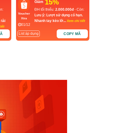
15%
Giảm
n:
ĐH tối thiểu:
2.000.000đ
- Còn:
Voucher
Lưu ý: Lượt sử dụng có hạn.
Xtra
 tài
Nhanh tay kẻo lỡ...
Xem chi tiết
01/12
iết
List áp dụng
MÃ
COPY MÃ