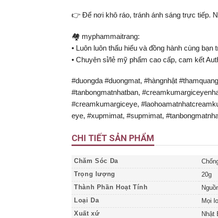
👉 Để nơi khô ráo, tránh ánh sáng trực tiếp. 
🏘️ myphammaitrang:
• Luôn luôn thấu hiểu và đồng hành cùng bạn t
• Chuyên sỉ/lẻ mỹ phẩm cao cấp, cam kết Aut
#duongda #duongmat, #hàngnhật #thamqua
#tanbongmatnhatban, #creamkumargiceyenha
#creamkumargiceye, #laohoamatnhatcreamk
eye, #xupmimat, #supmimat, #tanbongmatnha
CHI TIẾT SẢN PHẨM
Chăm Sóc Da
Chống
Trọng lượng
20g
Thành Phần Hoạt Tính
Nguồn
Loại Da
Mọi l
Xuất xứ
Nhật 