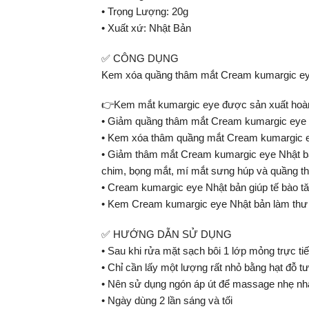
• Trọng Lượng: 20g
• Xuất xứ: Nhật Bản
✅ CÔNG DỤNG
Kem xóa quầng thâm mắt Cream kumargic eye
👉Kem mắt kumargic eye được sản xuất hoàn to
• Giảm quầng thâm mắt Cream kumargic eye đ
• Kem xóa thâm quầng mắt Cream kumargic eye
• Giảm thâm mắt Cream kumargic eye Nhật bả
chim, bọng mắt, mí mắt sưng húp và quầng t
• Cream kumargic eye Nhật bản giúp tế bào tă
• Kem Cream kumargic eye Nhật bản làm thư gi
✅ HƯỚNG DẪN SỬ DỤNG
• Sau khi rửa mặt sạch bôi 1 lớp mỏng trực t
• Chỉ cần lấy một lượng rất nhỏ bằng hạt đỗ t
• Nên sử dụng ngón áp út để massage nhẹ nhàn
• Ngày dùng 2 lần sáng và tối