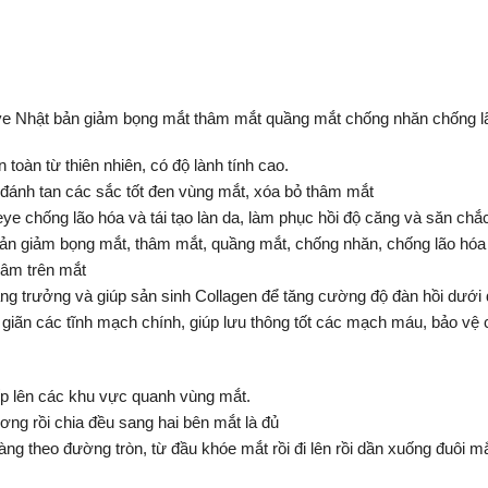
 Nhật bản giảm bọng mắt thâm mắt quầng mắt chống nhăn chống l
àn từ thiên nhiên, có độ lành tính cao.
ánh tan các sắc tốt đen vùng mắt, xóa bỏ thâm mắt
 chống lão hóa và tái tạo làn da, làm phục hồi độ căng và săn chắ
n giảm bọng mắt, thâm mắt, quầng mắt, chống nhăn, chống lão hóa
hâm trên mắt
ng trưởng và giúp sản sinh Collagen để tăng cường độ đàn hồi dưới
ãn các tĩnh mạch chính, giúp lưu thông tốt các mạch máu, bảo vệ c
iếp lên các khu vực quanh vùng mắt.
ương rồi chia đều sang hai bên mắt là đủ
g theo đường tròn, từ đầu khóe mắt rồi đi lên rồi dần xuống đuôi mắ