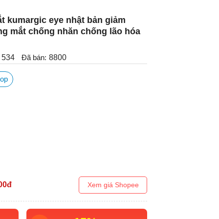
t kumargic eye nhật bản giảm
ng mắt chống nhăn chống lão hóa
534
Đã bán:
8800
op
00
đ
Xem giá Shopee