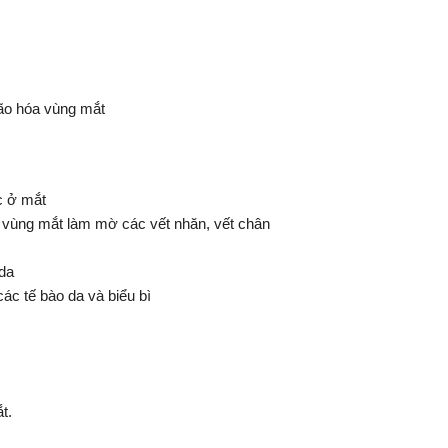
ão hóa vùng mắt
c ở mắt
 vùng mắt làm mờ các vết nhăn, vết chân
 da
ác tế bào da và biểu bì
t.