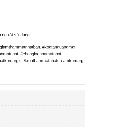
ho người sử dụng
iamthammatnhatban. #xoatanquangmat,
nmatnhat, #chonglaohoamatnhat,
hatkumargic, #xoathammatnhatcreamkumargi