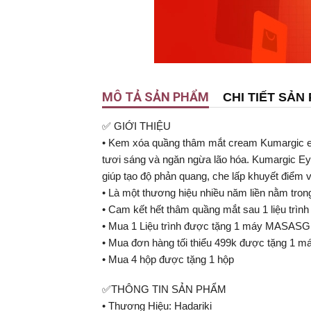
MÔ TẢ SẢN PHẨM
CHI TIẾT SẢN
✅ GIỚI THIỆU
• Kem xóa quầng thâm mắt cream Kumargic e
tươi sáng và ngăn ngừa lão hóa. Kumargic Eye 
giúp tạo độ phản quang, che lấp khuyết điểm 
• Là một thương hiệu nhiều năm liền nằm tro
• Cam kết hết thâm quầng mắt sau 1 liệu trình
• Mua 1 Liệu trình được tặng 1 máy MASAS
• Mua đơn hàng tối thiểu 499k được tặng 
• Mua 4 hộp được tặng 1 hộp
✅THÔNG TIN SẢN PHẨM
• Thương Hiệu: Hadariki