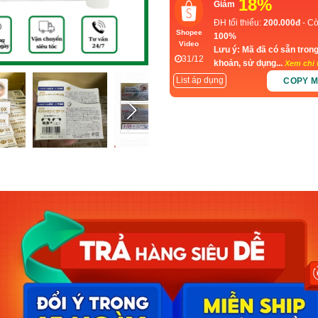
18%
Giảm
ĐH tối thiểu:
200.000đ
- Cò
Shopee
100%
Video
Lưu ý: Mã đã có sẵn trong
31/12
khoản, sử dụng...
Xem chi t
List áp dụng
COPY 