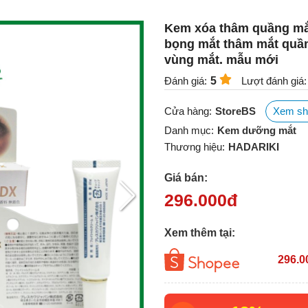
Kem xóa thâm quầng mắ
bọng mắt thâm mắt quầ
vùng mắt. mẫu mới
Đánh giá:
5
Lượt đánh giá:
Cửa hàng:
StoreBS
Xem sh
Danh mục:
Kem dưỡng mắt
Thương hiệu:
HADARIKI
Giá bán:
296.000
đ
Xem thêm tại:
296.0