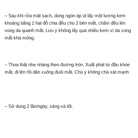
– Sau khi rửa mặt sạch, dùng ngón áp út lấy một lượng kem
khoảng bằng 1 hạt đỗ chia đều cho 2 bên mắt, chấm đều lên
vùng da quanh mắt. Lưu ý không lấy quá nhiều kem vì da vùng
mắt khá mỏng.
– Thoa thật nhẹ nhàng theo đường tròn. Xuất phát từ đầu khóe
mắt, đi lên rồi dần xuống đuôi mắt. Chú ý không chà xát mạnh
– Sử dụng 2 lần/ngày, sáng và tối.