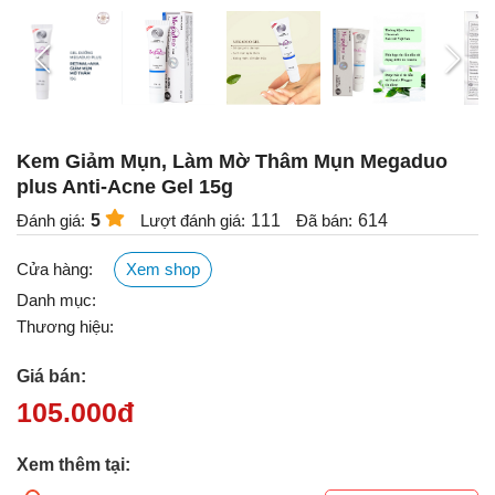
Kem Giảm Mụn, Làm Mờ Thâm Mụn Megaduo
plus Anti-Acne Gel 15g
Đánh giá:
5
Lượt đánh giá:
111
Đã bán:
614
Cửa hàng:
Xem shop
Danh mục:
Thương hiệu:
Giá bán:
105.000
đ
Xem thêm tại: