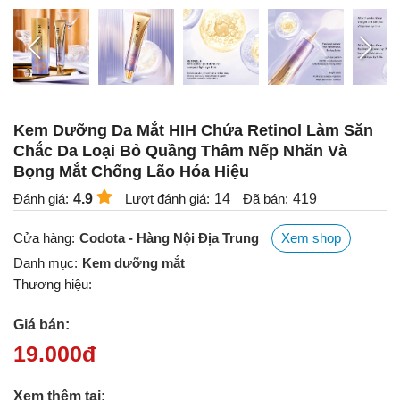
Kem Dưỡng Da Mắt HIH Chứa Retinol Làm Săn
Chắc Da Loại Bỏ Quầng Thâm Nếp Nhăn Và
Bọng Mắt Chống Lão Hóa Hiệu
Đánh giá:
4.9
Lượt đánh giá:
14
Đã bán:
419
Cửa hàng:
Codota - Hàng Nội Địa Trung
Xem shop
Danh mục:
Kem dưỡng mắt
Thương hiệu:
Giá bán:
19.000
đ
Xem thêm tại: