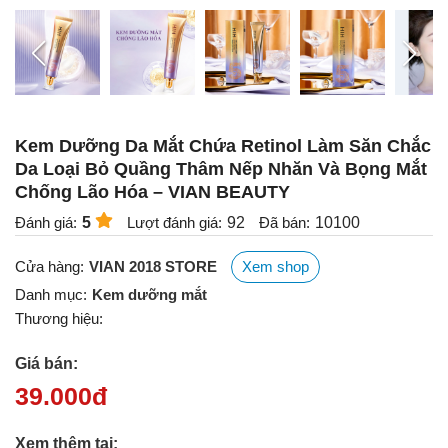
Kem Dưỡng Da Mắt Chứa Retinol Làm Săn Chắc
Da Loại Bỏ Quầng Thâm Nếp Nhăn Và Bọng Mắt
Chống Lão Hóa – VIAN BEAUTY
Đánh giá:
5
Lượt đánh giá:
92
Đã bán:
10100
Cửa hàng:
VIAN 2018 STORE
Xem shop
Danh mục:
Kem dưỡng mắt
Thương hiệu:
Giá bán:
39.000
đ
Xem thêm tại: