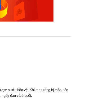
được nướu bảo vệ. Khi men răng bị mòn, tổn
,… gây đau và ê buốt.