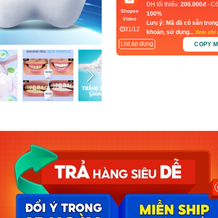
ĐH tối thiểu:
200.000đ
- Cò
Shopee
100%
Video
Lưu ý: Mã đã có sẵn trong
31/12
khoản, sử dụng...
Xem chi t
List áp dụng
COPY 