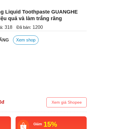
ng Liquid Toothpaste GUANGHE
iệu quả và làm trắng răng
á:
318
Đã bán:
1200
HÃNG
Xem shop
0
đ
Xem giá Shopee
15%
Giảm