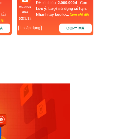
n:
ĐH tối thiểu:
2.000.000đ
- Còn:
Voucher
Lưu ý: Lượt sử dụng có hạn.
Xtra
 tài
Nhanh tay kẻo lỡ...
Xem chi tiết
01/12
iết
List áp dụng
MÃ
COPY MÃ