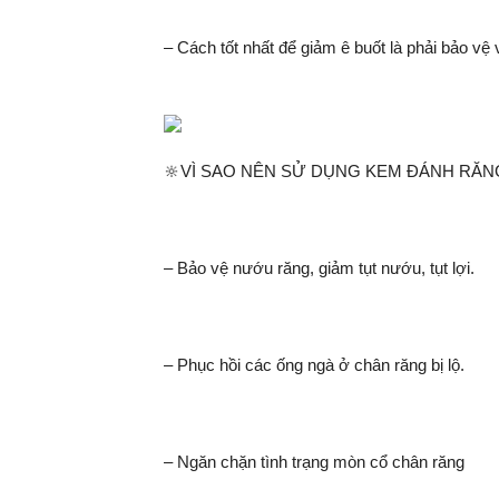
– Cách tốt nhất để giảm ê buốt là phải bảo vệ
🔆VÌ SAO NÊN SỬ DỤNG KEM ĐÁNH RĂ
– Bảo vệ nướu răng, giảm tụt nướu, tụt lợi.
– Phục hồi các ống ngà ở chân răng bị lộ.
– Ngăn chặn tình trạng mòn cổ chân răng