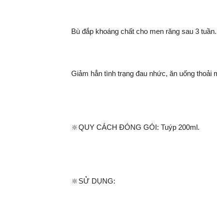
Bù đắp khoáng chất cho men răng sau 3 tuần.
Giảm hẳn tình trạng đau nhức, ăn uống thoải m
🔆QUY CÁCH ĐÓNG GÓI: Tuýp 200ml.
🔆SỬ DỤNG: