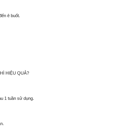
ến ê buốt.
HÌ HIỆU QUẢ?
au 1 tuần sử dụng.
ần.