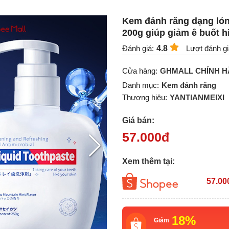
Kem đánh răng dạng lỏ
200g giúp giảm ê buốt h
Đánh giá:
4.8
Lượt đánh gi
Cửa hàng:
GHMALL CHÍNH 
Danh mục:
Kem đánh răng
Thương hiệu:
YANTIANMEIXI
Giá bán:
57.000
đ
Xem thêm tại:
57.00
18%
Giảm