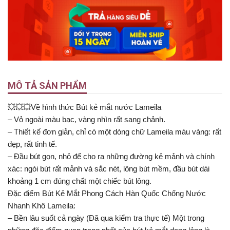
MÔ TẢ SẢN PHẨM
💥💥💥Về hình thức Bút kẻ mắt nước Lameila
– Vỏ ngoài màu bạc, vàng nhìn rất sang chảnh.
– Thiết kế đơn giản, chỉ có một dòng chữ Lameila màu vàng: rất
đẹp, rất tinh tế.
– Đầu bút gọn, nhỏ để cho ra những đường kẻ mảnh và chính
xác: ngòi bút rất mảnh và sắc nét, lông bút mềm, đầu bút dài
khoảng 1 cm đúng chất một chiếc bút lông.
Đặc điểm Bút Kẻ Mắt Phong Cách Hàn Quốc Chống Nước
Nhanh Khô Lameila:
– Bền lâu suốt cả ngày (Đã qua kiểm tra thực tế) Một trong