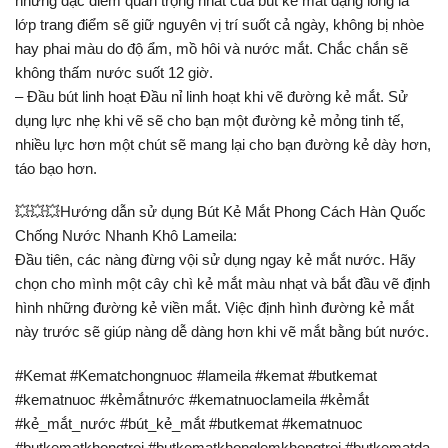
những đặc điểm quan trọng nhất của bút kẻ mắt dạng lỏng là
lớp trang điểm sẽ giữ nguyên vị trí suốt cả ngày, không bị nhòe
hay phai màu do độ ẩm, mồ hôi và nước mắt. Chắc chắn sẽ
không thấm nước suốt 12 giờ.
– Đầu bút linh hoạt Đầu nỉ linh hoạt khi vẽ đường kẻ mắt. Sử
dụng lực nhẹ khi vẽ sẽ cho bạn một đường kẻ mỏng tinh tế,
nhiều lực hơn một chút sẽ mang lại cho bạn đường kẻ dày hơn,
táo bạo hơn.
💥💥💥Hướng dẫn sử dụng Bút Kẻ Mắt Phong Cách Hàn Quốc
Chống Nước Nhanh Khô Lameila:
Đầu tiên, các nàng đừng vội sử dụng ngay kẻ mắt nước. Hãy
chọn cho mình một cây chì kẻ mắt màu nhạt và bắt đầu vẽ định
hình những đường kẻ viền mắt. Việc định hình đường kẻ mắt
này trước sẽ giúp nàng dễ dàng hơn khi vẽ mắt bằng bút nước.
#Kemat #Kematchongnuoc #lameila #kemat #butkemat
#kematnuoc #kẻmắtnước #kematnuoclameila #kẻmắt
#kẻ_mắt_nước #bút_kẻ_mắt #butkemat #kematnuoc
#butkematkhongtroi #butkematkhonglemkhongtroi #butkematda