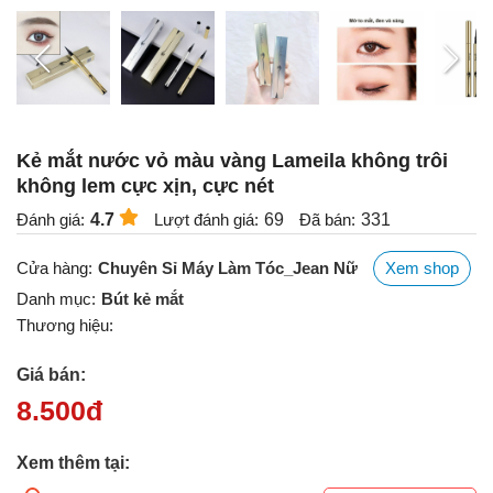
Kẻ mắt nước vỏ màu vàng Lameila không trôi
không lem cực xịn, cực nét
Đánh giá:
4.7
Lượt đánh giá:
69
Đã bán:
331
Cửa hàng:
Chuyên Sỉ Máy Làm Tóc_Jean Nữ
Xem shop
Danh mục:
Bút kẻ mắt
Thương hiệu:
Giá bán:
8.500
đ
Xem thêm tại: