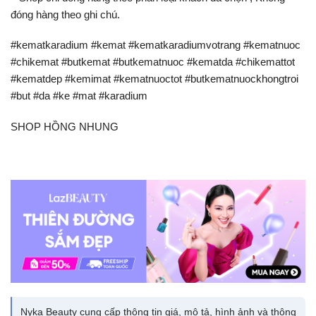
đóng hàng theo ghi chú.
#kematkaradium #kemat #kematkaradiumvotrang #kematnuoc
#chikemat #butkemat #butkematnuoc #kematda #chikemattot
#kematdep #kemimat #kematnuoctot #butkematnuockhongtroi
#but #da #ke #mat #karadium
SHOP HỒNG NHUNG
Nyka Beauty cung cấp thông tin giá, mô tả, hình ảnh và thông