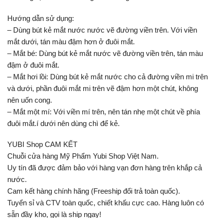
Hướng dẫn sử dụng:
– Dùng bút kẻ mắt nước nước vẽ đường viền trên. Với viền
mắt dưới, tán màu đậm hơn ở đuôi mắt.
– Mắt bé: Dùng bút kẻ mắt nước vẽ đường viền trên, tán màu
đậm ở đuôi mắt.
– Mắt hơi lồi: Dùng bút kẻ mắt nước cho cả đường viền mi trên
và dưới, phần đuôi mắt mi trên vẽ đậm hơn một chút, không
nên uốn cong.
– Mắt một mí: Với viền mí trên, nên tán nhẹ một chút về phía
đuôi mắt.í dưới nên dùng chì để kẻ.
YUBI Shop CAM KẾT
Chuỗi cửa hàng Mỹ Phẩm Yubi Shop Việt Nam.
Uy tín đã được đảm bảo với hàng vạn đơn hàng trên khắp cả
nước.
Cam kết hàng chính hãng (Freeship đổi trả toàn quốc).
Tuyển sỉ và CTV toàn quốc, chiết khấu cực cao. Hàng luôn có
sẵn đầy kho, gọi là ship ngay!