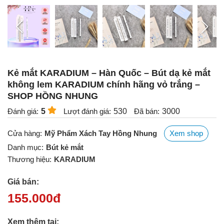
Kẻ mắt KARADIUM – Hàn Quốc – Bút dạ kẻ mắt
không lem KARADIUM chính hãng vỏ trắng –
SHOP HỒNG NHUNG
Đánh giá:
5
Lượt đánh giá:
530
Đã bán:
3000
Cửa hàng:
Mỹ Phẩm Xách Tay Hồng Nhung
Xem shop
Danh mục:
Bút kẻ mắt
Thương hiệu:
KARADIUM
Giá bán:
155.000
đ
Xem thêm tại: