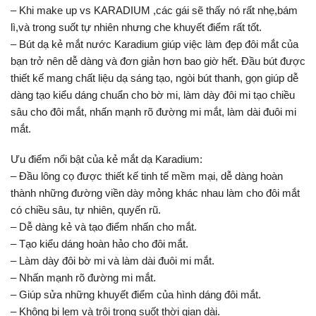
– Khi make up vs KARADIUM ,các gái sẽ thấy nó rất nhẹ,bám
lì,và trong suốt tự nhiên nhưng che khuyết điểm rất tốt.
– Bút dạ kẻ mắt nước Karadium giúp việc làm đẹp đôi mắt của
bạn trở nên dễ dàng và đơn giản hơn bao giờ hết. Đầu bút được
thiết kế mang chất liệu dạ sáng tạo, ngòi bút thanh, gọn giúp dễ
dàng tạo kiểu dáng chuẩn cho bờ mi, làm dày đôi mi tạo chiều
sâu cho đôi mắt, nhấn mạnh rõ đường mi mắt, làm dài đuôi mi
mắt.
Ưu điểm nổi bật của kẻ mắt dạ Karadium:
– Đầu lông cọ được thiết kế tinh tế mềm mại, dễ dàng hoàn
thành những đường viền dày mỏng khác nhau làm cho đôi mắt
có chiều sâu, tự nhiên, quyến rũ.
– Dễ dàng kẻ và tạo điểm nhấn cho mắt.
– Tạo kiểu dáng hoàn hảo cho đôi mắt.
– Làm dày đôi bờ mi và làm dài đuôi mi mắt.
– Nhấn mạnh rõ đường mi mắt.
– Giúp sửa những khuyết điểm của hình dáng đôi mắt.
– Không bị lem và trôi trong suốt thời gian dài.