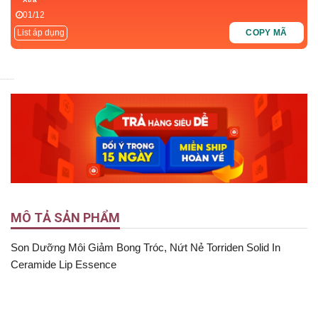
01/12
List áp dụng
COPY MÃ
5
5
Nyka Beauty
Nyka Beauty
MÔ TẢ SẢN PHẨM
Son Dưỡng Môi Giảm Bong Tróc, Nứt Nẻ Torriden Solid In
Ceramide Lip Essence