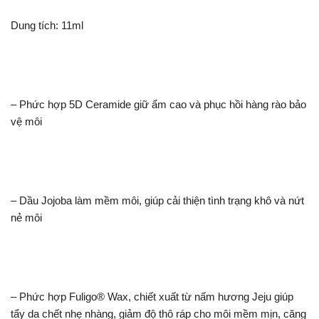
Dung tích: 11ml
– Phức hợp 5D Ceramide giữ ẩm cao và phục hồi hàng rào bảo
vệ môi
– Dầu Jojoba làm mềm môi, giúp cải thiện tình trạng khô và nứt
nẻ môi
– Phức hợp Fuligo® Wax, chiết xuất từ nấm hương Jeju giúp
tẩy da chết nhẹ nhàng, giảm độ thô ráp cho môi mềm mịn, căng