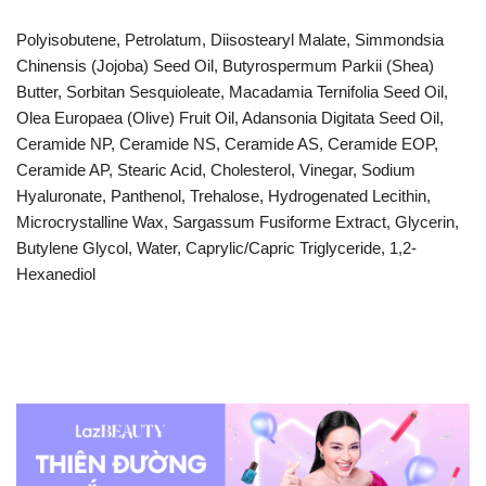
Polyisobutene, Petrolatum, Diisostearyl Malate, Simmondsia
Chinensis (Jojoba) Seed Oil, Butyrospermum Parkii (Shea)
Butter, Sorbitan Sesquioleate, Macadamia Ternifolia Seed Oil,
Olea Europaea (Olive) Fruit Oil, Adansonia Digitata Seed Oil,
Ceramide NP, Ceramide NS, Ceramide AS, Ceramide EOP,
Ceramide AP, Stearic Acid, Cholesterol, Vinegar, Sodium
Hyaluronate, Panthenol, Trehalose, Hydrogenated Lecithin,
Microcrystalline Wax, Sargassum Fusiforme Extract, Glycerin,
Butylene Glycol, Water, Caprylic/​Capric Triglyceride, 1,2-
Hexanediol