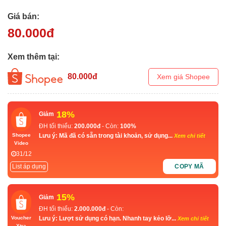
Giá bán:
80.000
đ
Xem thêm tại:
80.000
đ
Xem giá Shopee
18%
Giảm
ĐH tối thiểu:
200.000đ
- Còn:
100%
Lưu ý: Mã đã có sẵn trong tài khoản, sử dụng...
Shopee
Xem chi tiết
Video
31/12
List áp dụng
COPY MÃ
15%
Giảm
ĐH tối thiểu:
2.000.000đ
- Còn:
Lưu ý: Lượt sử dụng có hạn. Nhanh tay kẻo lỡ...
Voucher
Xem chi tiết
Xtra