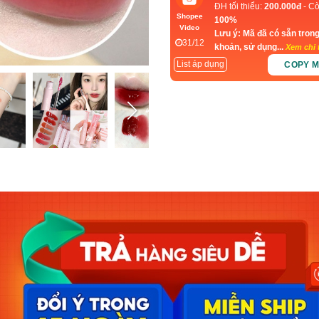
ĐH tối thiểu:
200.000đ
- Cò
Shopee
100%
Video
Lưu ý: Mã đã có sẵn trong
31/12
khoản, sử dụng...
Xem chi t
List áp dụng
COPY 