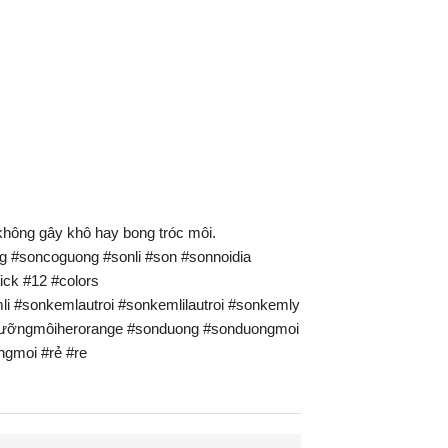
 không gây khô hay bong tróc môi.
g #soncoguong #sonli #son #sonnoidia
ck #12 #colors
i #sonkemlautroi #sonkemlilautroi #sonkemly
dưỡngmôiherorange #sonduong #sonduongmoi
gmoi #rẻ #re