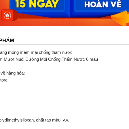
 PHẨM
căng mọng mềm mại chống thấm nước
ềm Mượt Nuôi Dưỡng Môi Chống Thấm Nước 6 màu
 về hàng hóa:
tore
ydimethylsiloxan, chất tạo màu, v.v.