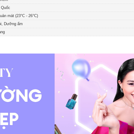
 Quốc
uản mát (23°C - 26°C)
rôi, Dưỡng ẩm
áng