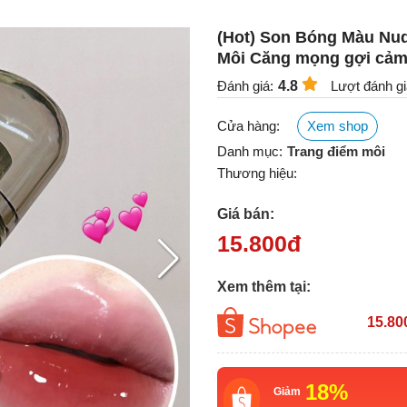
(Hot) Son Bóng Màu Nu
Môi Căng mọng gợi cả
Đánh giá:
4.8
Lượt đánh gi
Cửa hàng:
Xem shop
Danh mục:
Trang điểm môi
Thương hiệu:
Giá bán:
15.800
đ
Xem thêm tại:
15.80
18%
Giảm