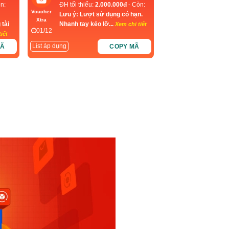
n:
ĐH tối thiểu:
2.000.000đ
- Còn:
Voucher
Lưu ý: Lượt sử dụng có hạn.
Xtra
 tài
Nhanh tay kẻo lỡ...
Xem chi tiết
01/12
iết
List áp dụng
MÃ
COPY MÃ