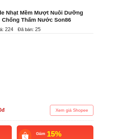
de Nhạt Mềm Mượt Nuôi Dưỡng
m Chống Thấm Nước Son86
á:
224
Đã bán:
25
0
đ
Xem giá Shopee
15%
Giảm