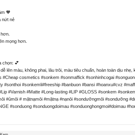
ảm 🧡
à nứt nẻ
 hơn.
nên mọng hơn.
a chọn: 💕
ễ lên màu, không phai, lâu trôi, màu tiêu chuẩn, hoàn toàn dịu nhẹ,
cs #Cheap cosmetics #sonkem #sonmaffick #sonhinhcogai #songuon
 #sonthoi #sonkemli#freeship #banbuon #bansi #hoanxu#cvz #maffi
 #Lip #Varnish #Matte #Long-lasting #LIP #GLOSS #sonkem #sonkeml
gmôi #ủmôi # mặtnạmôi #mặtnạ #nạnôi #sondưỡngmôi #sondưỡng #
E #sonduong #sonduongdoimau #sonduonghongmoi#doimau #hon
 Kem