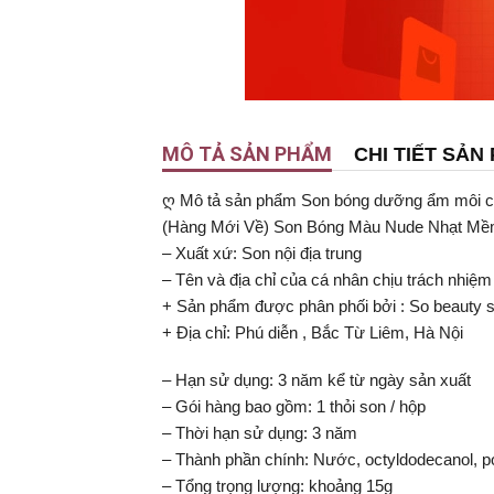
MÔ TẢ SẢN PHẨM
CHI TIẾT SẢN
ღ Mô tả sản phẩm Son bóng dưỡng ẩm môi 
(Hàng Mới Về) Son Bóng Màu Nude Nhạt M
– Xuất xứ: Son nội địa trung
– Tên và địa chỉ của cá nhân chịu trách nhiệm
+ Sản phẩm được phân phối bởi : So beauty s
+ Địa chỉ: Phú diễn , Bắc Từ Liêm, Hà Nội
– Hạn sử dụng: 3 năm kể từ ngày sản xuất
– Gói hàng bao gồm: 1 thỏi son / hộp
– Thời hạn sử dụng: 3 năm
– Thành phần chính: Nước, octyldodecanol, pol
– Tổng trọng lượng: khoảng 15g