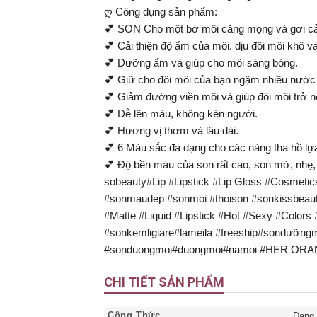
ღ Công dụng sản phẩm:
💕 SON Cho một bờ môi căng mọng và gơi c
💕 Cải thiện độ ẩm của môi. dịu đôi môi khô v
💕 Dưỡng ẩm và giúp cho môi sáng bóng.
💕 Giữ cho đôi môi của bạn ngậm nhiều nước
💕 Giảm đường viền môi và giúp đôi môi trở 
💕 Dễ lên màu, không kén người.
💕 Hương vị thơm và lâu dài.
💕 6 Màu sắc đa dạng cho các nàng tha hồ lự
💕 Độ bền màu của son rất cao, son mờ, nhẹ, d
sobeauty#Lip #Lipstick #Lip Gloss #Cosmeti
#sonmaudep #sonmoi #thoison #sonkissbeauty
#Matte #Liquid #Lipstick #Hot #Sexy #Colors
#sonkemligiare#lameila #freeship#sondưỡn
#sonduongmoi#duongmoi#namoi #HER ORANG
CHI TIẾT SẢN PHẨM
Công Thức
Dạng