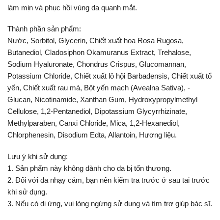
làm mịn và phục hồi vùng da quanh mắt.
Thành phần sản phẩm:
Nước, Sorbitol, Glycerin, Chiết xuất hoa Rosa Rugosa,
Butanediol, Cladosiphon Okamuranus Extract, Trehalose,
Sodium Hyaluronate, Chondrus Crispus, Glucomannan,
Potassium Chloride, Chiết xuất lô hội Barbadensis, Chiết xuất tổ
yến, Chiết xuất rau má, Bột yến mạch (Avealna Sativa), -
Glucan, Nicotinamide, Xanthan Gum, Hydroxypropylmethyl
Cellulose, 1,2-Pentanediol, Dipotassium Glycyrrhizinate,
Methylparaben, Canxi Chloride, Mica, 1,2-Hexanediol,
Chlorphenesin, Disodium Edta, Allantoin, Hương liệu.
Lưu ý khi sử dụng:
1. Sản phẩm này không dành cho da bị tổn thương.
2. Đối với da nhạy cảm, bạn nên kiểm tra trước ở sau tai trước
khi sử dụng.
3. Nếu có dị ứng, vui lòng ngừng sử dụng và tìm trợ giúp bác sĩ.