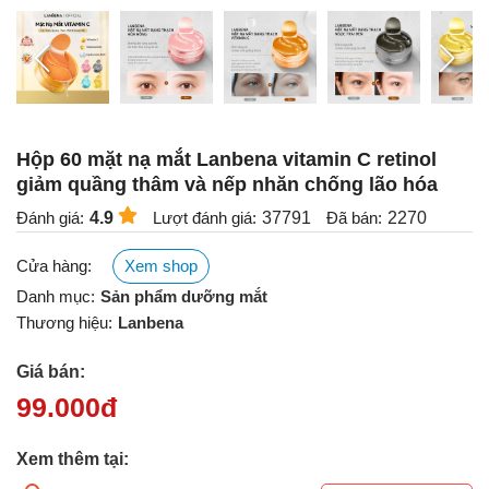
Hộp 60 mặt nạ mắt Lanbena vitamin C retinol
giảm quầng thâm và nếp nhăn chống lão hóa
Đánh giá:
4.9
Lượt đánh giá:
37791
Đã bán:
2270
Cửa hàng:
Xem shop
Danh mục:
Sản phẩm dưỡng mắt
Thương hiệu:
Lanbena
Giá bán:
99.000
đ
Xem thêm tại: