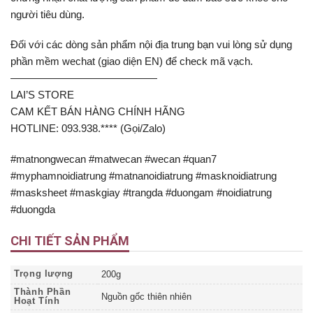
người tiêu dùng.
Đối với các dòng sản phẩm nội địa trung bạn vui lòng sử dụng
phần mềm wechat (giao diện EN) để check mã vạch.
——————————————
LAI’S STORE
CAM KẾT BÁN HÀNG CHÍNH HÃNG
HOTLINE: 093.938.**** (Gọi/Zalo)
#matnongwecan #matwecan #wecan #quan7
#myphamnoidiatrung #matnanoidiatrung #masknoidiatrung
#masksheet #maskgiay #trangda #duongam #noidiatrung
#duongda
CHI TIẾT SẢN PHẨM
Trọng lượng
200g
Thành Phần
Nguồn gốc thiên nhiên
Hoạt Tính