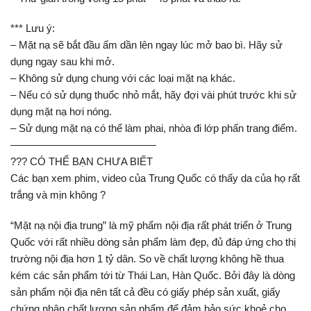
*** Lưu ý:
– Mặt nạ sẽ bắt đầu ấm dần lên ngay lúc mở bao bì. Hãy sử
dụng ngay sau khi mở.
– Không sử dụng chung với các loại mặt nạ khác.
– Nếu có sử dụng thuốc nhỏ mắt, hãy đợi vài phút trước khi sử
dụng mặt nạ hơi nóng.
– Sử dụng mặt nạ có thể làm phai, nhòa đi lớp phấn trang điểm.
——————————————
??? CÓ THỂ BẠN CHƯA BIẾT
Các bạn xem phim, video của Trung Quốc có thấy da của họ rất
trắng và mịn không ?
“Mặt nạ nội địa trung” là mỹ phẩm nội địa rất phát triển ở Trung
Quốc với rất nhiều dòng sản phẩm làm đẹp, đủ đáp ứng cho thị
trường nội địa hơn 1 tỷ dân. So về chất lượng không hề thua
kém các sản phẩm tới từ Thái Lan, Hàn Quốc. Bởi đây là dòng
sản phẩm nội địa nên tất cả đều có giấy phép sản xuất, giấy
chứng nhận chất lượng sản phẩm để đảm bảo sức khoẻ cho