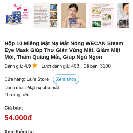
Hộp 10 Miếng Mặt Nạ Mắt Nóng WECAN Steam
Eye Mask Giúp Thư Giãn Vùng Mắt, Giảm Mệt
Mỏi, Thâm Quầng Mắt, Giúp Ngủ Ngon
Đánh giá:
4.9
Lượt đánh giá:
493
Đã bán:
3100
Cửa hàng:
Lai's Store
Xem shop
Danh mục:
Mặt nạ cho mắt
Thương hiệu:
Giá bán:
54.000
đ
Xem thêm tại: