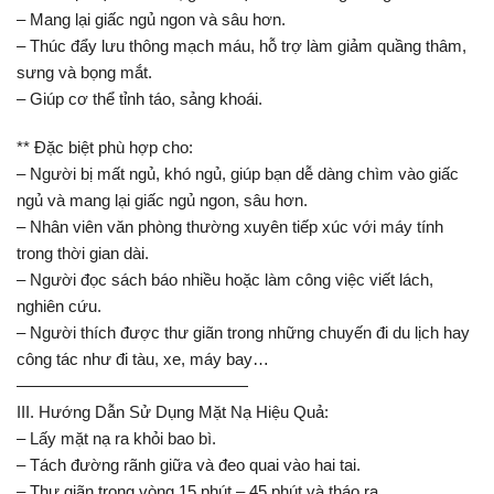
– Mang lại giấc ngủ ngon và sâu hơn.
– Thúc đẩy lưu thông mạch máu, hỗ trợ làm giảm quầng thâm,
sưng và bọng mắt.
– Giúp cơ thể tỉnh táo, sảng khoái.
** Đặc biệt phù hợp cho:
– Người bị mất ngủ, khó ngủ, giúp bạn dễ dàng chìm vào giấc
ngủ và mang lại giấc ngủ ngon, sâu hơn.
– Nhân viên văn phòng thường xuyên tiếp xúc với máy tính
trong thời gian dài.
– Người đọc sách báo nhiều hoặc làm công việc viết lách,
nghiên cứu.
– Người thích được thư giãn trong những chuyến đi du lịch hay
công tác như đi tàu, xe, máy bay…
——————————————
III. Hướng Dẫn Sử Dụng Mặt Nạ Hiệu Quả:
– Lấy mặt nạ ra khỏi bao bì.
– Tách đường rãnh giữa và đeo quai vào hai tai.
– Thư giãn trong vòng 15 phút – 45 phút và tháo ra.