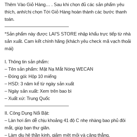
Thêm Vào Giỏ Hàng… . Sau khi chọn đủ các sản phẩm yêu
thích, anh/chị chọn Tới Giỏ Hàng hoàn thành các bước thanh
toán.
——————————————
*Sản phẩm này được LAI’S STORE nhập khẩu trực tiếp từ nhà
sản xuất. Cam kết chính hãng (khách yêu check mã vạch thoải
mái)
I. Thông tin sản phẩm:
– Tên sản phẩm: Mặt Nạ Mắt Nóng WECAN
– Đóng gói: Hộp 10 miếng
– HSD: 3 năm kể từ ngày sản xuất
– Ngày sản xuất: Xem trên bao bì
– Xuất xứ: Trung Quốc
——————————————
II. Công Dụng Nổi Bật:
– Làn hơi ấm dễ chịu khoảng 41 độ C nhẹ nhàng bao phủ đôi
mắt, giúp bạn thư giãn.
– Làm dịu hệ thần kinh, giảm mệt mỏi và căng thẳng.