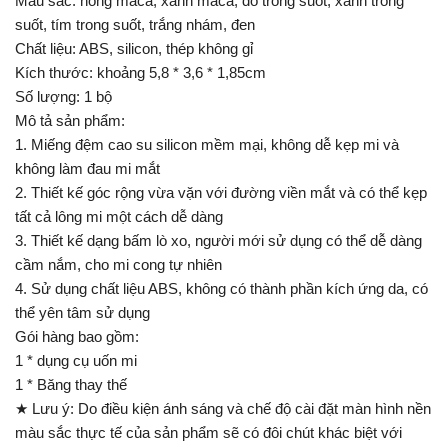
Màu sắc: hồng maca, xanh maca, đỏ trong suốt, xanh trong
suốt, tím trong suốt, trắng nhám, đen
Chất liệu: ABS, silicon, thép không gỉ
Kích thước: khoảng 5,8 * 3,6 * 1,85cm
Số lượng: 1 bộ
Mô tả sản phẩm:
1. Miếng đệm cao su silicon mềm mại, không dễ kẹp mi và
không làm đau mi mắt
2. Thiết kế góc rộng vừa vặn với đường viền mắt và có thể kẹp
tất cả lông mi một cách dễ dàng
3. Thiết kế dạng bấm lò xo, người mới sử dụng có thể dễ dàng
cầm nắm, cho mi cong tự nhiên
4. Sử dụng chất liệu ABS, không có thành phần kích ứng da, có
thể yên tâm sử dụng
Gói hàng bao gồm:
1 * dụng cụ uốn mi
1 * Băng thay thế
★ Lưu ý: Do điều kiện ánh sáng và chế độ cài đặt màn hình nền
màu sắc thực tế của sản phẩm sẽ có đôi chút khác biệt với