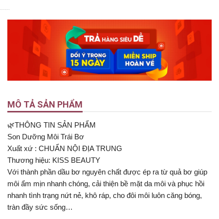
5
5
Nyka Beauty
Nyka Beauty
MÔ TẢ SẢN PHẨM
🌿THÔNG TIN SẢN PHẨM
Son Dưỡng Môi Trái Bơ
Xuất xứ : CHUẨN NỘI ĐỊA TRUNG
Thương hiệu: KISS BEAUTY
Với thành phần dầu bơ nguyên chất được ép ra từ quả bơ giúp
môi ẩm mịn nhanh chóng, cải thiện bề mặt da môi và phục hồi
nhanh tình trạng nứt nẻ, khô ráp, cho đôi môi luôn căng bóng,
tràn đầy sức sống…
—————————————————————-