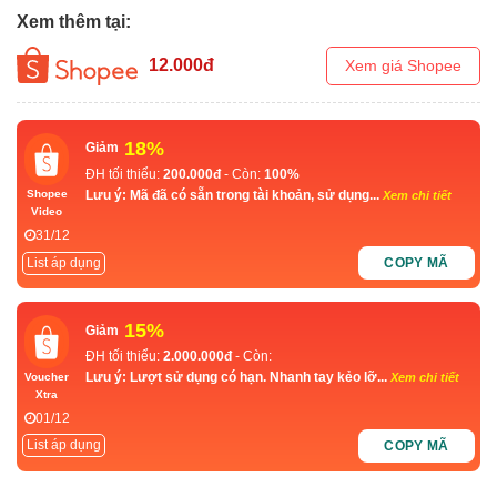
Xem thêm tại:
12.000
đ
Xem giá Shopee
18%
Giảm
ĐH tối thiểu:
200.000đ
- Còn:
100%
Lưu ý: Mã đã có sẵn trong tài khoản, sử dụng...
Shopee
Xem chi tiết
Video
31/12
List áp dụng
COPY MÃ
15%
Giảm
ĐH tối thiểu:
2.000.000đ
- Còn:
Lưu ý: Lượt sử dụng có hạn. Nhanh tay kẻo lỡ...
Voucher
Xem chi tiết
Xtra
01/12
List áp dụng
COPY MÃ