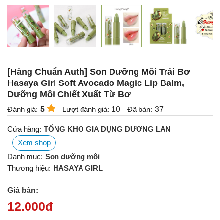
[Hàng Chuẩn Auth] Son Dưỡng Môi Trái Bơ
Hasaya Girl Soft Avocado Magic Lip Balm,
Dưỡng Môi Chiết Xuất Từ Bơ
Đánh giá:
5
Lượt đánh giá:
10
Đã bán:
37
Cửa hàng:
TỔNG KHO GIA DỤNG DƯƠNG LAN
Xem shop
Danh mục:
Son dưỡng môi
Thương hiệu:
HASAYA GIRL
Giá bán:
12.000
đ