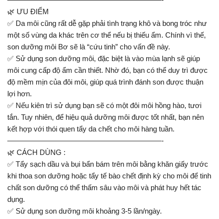
🌿 ƯU ĐIỂM
✅ Da môi cũng rất dễ gặp phải tình trạng khô và bong tróc như
một số vùng da khác trên cơ thể nếu bị thiếu ẩm. Chính vì thế,
son dưỡng môi Bơ sẽ là “cứu tinh” cho vấn đề này.
✅ Sử dụng son dưỡng môi, đặc biệt là vào mùa lạnh sẽ giúp
môi cung cấp độ ẩm cần thiết. Nhờ đó, bạn có thể duy trì được
độ mềm mịn của đôi môi, giúp quá trình đánh son được thuận
lợi hơn.
✅ Nếu kiên trì sử dụng bạn sẽ có một đôi môi hồng hào, tươi
tắn. Tuy nhiên, để hiệu quả dưỡng môi được tốt nhất, bạn nên
kết hợp với thói quen tẩy da chết cho môi hàng tuần.
—————————————————————-
🌿 CÁCH DÙNG :
✅ Tẩy sạch dầu và bụi bẩn bám trên môi bằng khăn giấy trước
khi thoa son dưỡng hoặc tẩy tế bào chết định kỳ cho môi để tinh
chất son dưỡng có thể thấm sâu vào môi và phát huy hết tác
dụng.
✅ Sử dụng son dưỡng môi khoảng 3-5 lần/ngày.