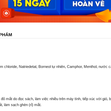
 PHẨM
um chloride, Natriedetat, Borneol tự nhiên, Camphor, Menthol, nước 
ỏ mắt do đọc sách, làm việc nhiều trên máy tính, tiếp xúc với gió, bụi
t, làm sạch ghèn (rỉ) mắt.