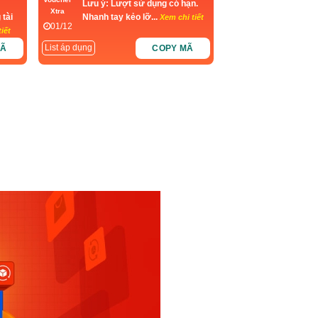
Lưu ý: Lượt sử dụng có hạn.
Xtra
 tài
Nhanh tay kẻo lỡ...
Xem chi tiết
01/12
iết
List áp dụng
MÃ
COPY MÃ