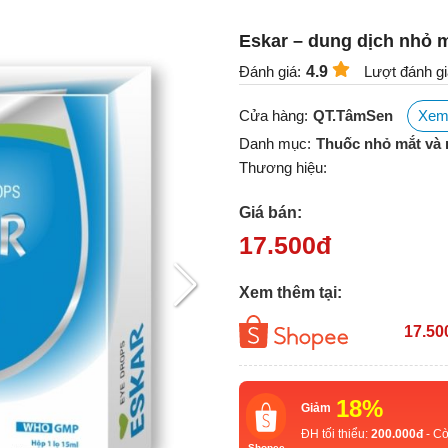
Eskar – dung dịch nhỏ 
Đánh giá:
4.9
Lượt đánh gi
Cửa hàng:
QT.TâmSen
Xem
Danh mục:
Thuốc nhỏ mắt và 
Thương hiệu:
Giá bán:
17.500
đ
Xem thêm tại:
17.50
18%
Giảm
ĐH tối thiểu:
200.000đ
- Cò
Shopee