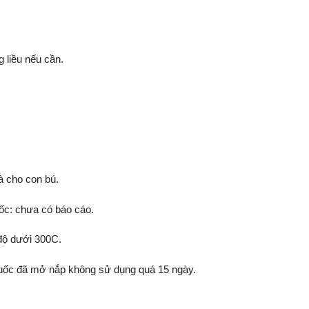
g liều nếu cần.
à cho con bú.
c: chưa có báo cáo.
 độ dưới 300C.
huốc đã mở nắp không sử dụng quá 15 ngày.