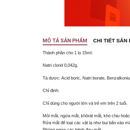
MÔ TẢ SẢN PHẨM
CHI TIẾT SẢN
Thành phần cho 1 lọ 15ml:
Natri clorid 0,042g.
Tá dược: Acid boric, Natri borate, Benzalkoni
Chỉ định:
Chỉ dùng cho người lớn và trẻ em trên 2 tuổi.
Mỏi mắt, ngứa mắt, khôrát mắt, khó chịu hoặc đ
Rửa mắt để loại các vật lạ như bụi bẩn vào mắ
Phòng ngừa các bệnh đau mắt