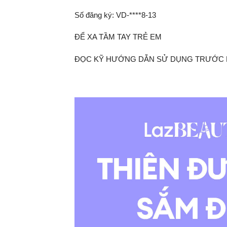
Số đăng ký: VD-****8-13
ĐỂ XA TẦM TAY TRẺ EM
ĐỌC KỸ HƯỚNG DẪN SỬ DỤNG TRƯỚC 