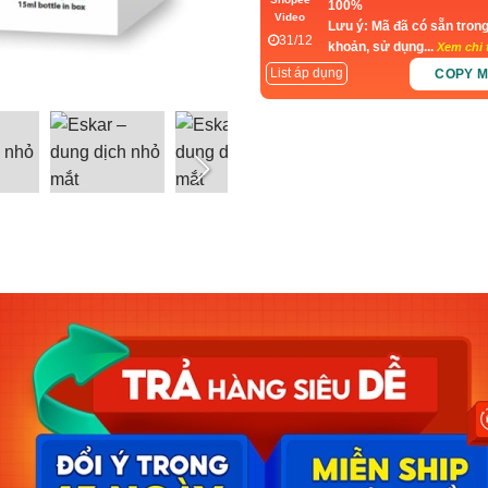
100%
Video
Lưu ý: Mã đã có sẵn trong
31/12
khoản, sử dụng...
Xem chi t
List áp dụng
COPY 