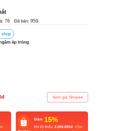
mắt
á:
76
Đã bán:
959
 shop
ngâm áp tròng
0
đ
Xem giá Shopee
15%
Giảm
n:
ĐH tối thiểu:
2.000.000đ
- Còn:
Voucher