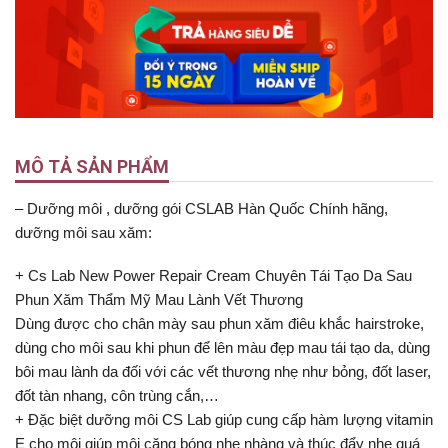
MÔ TẢ SẢN PHẨM
– Dưỡng môi , dưỡng gói CSLAB Hàn Quốc Chính hãng,
dưỡng môi sau xăm:
+ Cs Lab New Power Repair Cream Chuyên Tái Tạo Da Sau
Phun Xăm Thẩm Mỹ Mau Lành Vết Thương
Dùng được cho chân mày sau phun xăm điêu khắc hairstroke,
dùng cho môi sau khi phun để lên màu đẹp mau tái tạo da, dùng
bôi mau lành da đối với các vết thương nhẹ như bỏng, đốt laser,
đốt tàn nhang, côn trùng cắn,…
+ Đặc biệt dưỡng môi CS Lab giúp cung cấp hàm lượng vitamin
E cho môi giúp môi căng bóng nhẹ nhàng và thúc đẩy nhẹ quá