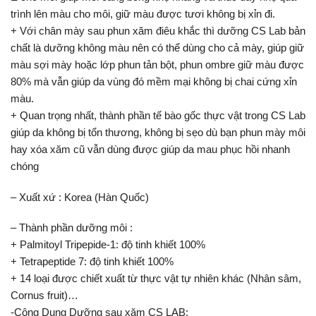
trình lên màu cho môi, giữ màu được tươi không bị xỉn đi.
+ Với chân mày sau phun xăm điêu khắc thì dưỡng CS Lab bản
chất là dưỡng không màu nên có thể dùng cho cả mày, giúp giữ
màu sợi mày hoặc lớp phun tản bột, phun ombre giữ màu được
80% mà vẫn giúp da vùng đó mềm mại không bị chai cứng xỉn
màu.
+ Quan trọng nhất, thành phần tế bào gốc thực vật trong CS Lab
giúp da không bị tổn thương, không bị sẹo dù bạn phun mày môi
hay xóa xăm cũ vẫn dùng được giúp da mau phục hồi nhanh
chóng
– Xuất xứ : Korea (Hàn Quốc)
– Thành phần dưỡng môi :
+ Palmitoyl Tripepide-1: độ tinh khiết 100%
+ Tetrapeptide 7: độ tinh khiết 100%
+ 14 loại được chiết xuất từ thực vật tự nhiên khác (Nhân sâm,
Cornus fruit)…
-Công Dụng Dưỡng sau xăm CS LAB: