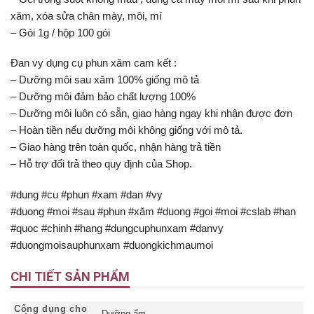
xăm, xóa sửa chân mày, môi, mí
– Gói 1g / hộp 100 gói
Đan vy dụng cụ phun xăm cam kết :
– Dưỡng môi sau xăm 100% giống mô tả
– Dưỡng môi đảm bảo chất lượng 100%
– Dưỡng môi luôn có sẵn, giao hàng ngay khi nhận được đơn
– Hoàn tiền nếu dưỡng môi không giống với mô tả.
– Giao hàng trên toàn quốc, nhận hàng trả tiền
– Hỗ trợ đổi trả theo quy định của Shop.
#dung #cu #phun #xam #dan #vy
#duong #moi #sau #phun #xăm #duong #goi #moi #cslab #han
#quoc #chinh #hang #dungcuphunxam #danvy
#duongmoisauphunxam #duongkichmaumoi
CHI TIẾT SẢN PHẨM
Công dụng cho