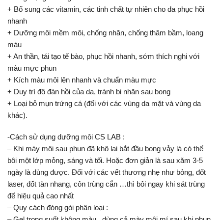
+ Bổ sung các vitamin, các tinh chất tự nhiên cho da phục hồi
nhanh
+ Dưỡng môi mềm môi, chống nhăn, chống thâm bầm, loang
màu
+ An thần, tái tạo tế bào, phục hồi nhanh, sớm thích nghi với
màu mực phun
+ Kích màu môi lên nhanh và chuẩn màu mực
+ Duy trì độ đàn hồi của da, tránh bị nhăn sau bong
+ Loại bỏ mụn trứng cá (đối với các vùng da mặt và vùng da
khác).
-Cách sử dụng dưỡng môi CS LAB :
– Khi mày môi sau phun đã khô lại bắt đầu bong vảy là có thể
bôi một lớp mỏng, sáng và tối. Hoặc đơn giản là sau xăm 3-5
ngày là dùng được. Đối với các vết thương nhẹ như bỏng, đốt
laser, đốt tàn nhang, côn trùng cắn …thì bôi ngay khi sát trùng
để hiệu quả cao nhất
– Quy cách đóng gói phân loại :
– Gel trong suốt không màu , dùng cả mày môi mí sau khi phun