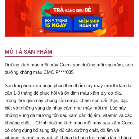
MÔ TẢ SẢN PHẨM
Dưỡng kích màu môi mày Coco, son dưỡng môi sau xăm, son
dưỡng không màu CMC P****035
Sau khi phun xăm hoặc phun thêu thẩm mỹ mày môi thì làn da
cần 1-3 tháng để phục hồi và ổn định màu xăm tùy cơ địa.
Trong thời gian này chúng cần được chăm sóc cẩn thận, đặc
biệt với những vùng da nhạy cảm như mày môi mí. Lúc này
những vùng da thương tổn sau xăm cần độ ẩm, vitamin và các
khoáng chất… Chính dưỡng kích màu môi mày sau xăm Coco
có công dụng bổ sung đầy đủ các dưỡng chất, độ ẩm và
vitamin, da môi mày mí sẽ không bị bong tróc nhiều lần, không