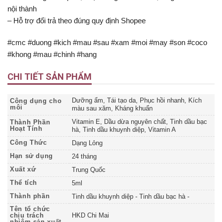
nội thành
– Hỗ trợ đổi trả theo đúng quy định Shopee
#cmc #duong #kich #mau #sau #xam #moi #may #son #coco
#khong #mau #chinh #hang
CHI TIẾT SẢN PHẨM
Dưỡng ẩm, Tái tạo da, Phục hồi nhanh, Kích
Công dụng cho
môi
màu sau xăm, Kháng khuẩn
Vitamin E, Dầu dừa nguyên chất, Tinh dầu bạc
Thành Phần
Hoạt Tính
hà, Tinh dầu khuynh diệp, Vitamin A
Công Thức
Dạng Lỏng
Hạn sử dụng
24 tháng
Xuất xứ
Trung Quốc
Thể tích
5ml
Thành phần
Tinh dầu khuynh diệp - Tinh dầu bạc hà -
Tên tổ chức
chịu trách
HKD Chi Mai