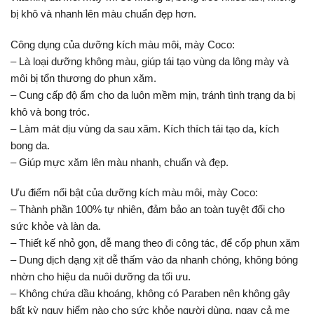
bị khô và nhanh lên màu chuẩn đẹp hơn.
Công dụng của dưỡng kích màu môi, mày Coco:
– Là loại dưỡng không màu, giúp tái tạo vùng da lông mày và
môi bị tổn thương do phun xăm.
– Cung cấp độ ẩm cho da luôn mềm mịn, tránh tình trạng da bị
khô và bong tróc.
– Làm mát dịu vùng da sau xăm. Kích thích tái tạo da, kích
bong da.
– Giúp mực xăm lên màu nhanh, chuẩn và đẹp.
Ưu điểm nổi bật của dưỡng kích màu môi, mày Coco:
– Thành phần 100% tự nhiên, đảm bảo an toàn tuyệt đối cho
sức khỏe và làn da.
– Thiết kế nhỏ gọn, dễ mang theo đi công tác, để cốp phun xăm
– Dung dịch dạng xịt dễ thấm vào da nhanh chóng, không bóng
nhờn cho hiệu da nuôi dưỡng da tối ưu.
– Không chứa dầu khoáng, không có Paraben nên không gây
bất kỳ nguy hiểm nào cho sức khỏe người dùng, ngay cả mẹ