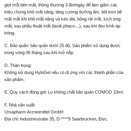
giọt mỗi bên mắt, thông thường 3 lần/ngày để làm giảm các
triệu chứng khô mắt nặng, tăng cường dưỡng ẩm, bôi trơn bề
mặt mắt khi khô mắt nặng và kéo dài, bỏng rát mắt, kích ứng
mắt, sau phẫu thuật mắt (lasik,phaco…), sau khi đeo kính áp
tròng.
C. Bảo quản: bảo quản dưới 25 độ. Sản phẩm sử dụng được
trong vòng 06 tháng sau khi mở nắp.
D. Thận trọng:
Không sử dụng HyloGel nếu có dị ứng với các thành phần của
sản phẩm.
E. Quy cách đóng gói: Lọ không chất bảo quản COMOD 10ml.
F. Nhà sản xuất:
Ursapharm Arzneimittel GmbH
Địa chỉ: Industriestrabe 35, D-****9 Saarbrucken, Đức.