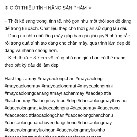
************************************************************************
❈ GIỚI THIỆU TÍNH NĂNG SẢN PHẨM ❈
– Thiết kế sang trọng, tinh tế, nhỏ gọn như một thỏi son dễ dàng
để trong túi xách. Chất liệu thép cho thời gian sử dụng lâu dài.
– Dụng cụ nhíp nhổ lông mày giúp bạn gái giải quyết những rắc
rối trong quá trình tạo dáng cho chân mày, quá trình làm đẹp dễ
dàng và nhanh chóng hơn.
– Kích thước: 8.7 cm vô cùng nhỏ gọn giúp bạn có thể mang
theo bất kỳ đâu để làm đẹp.
Hashtag : #may #maycaolongchan #maycaolong
#maycaolongmay #maycaolongmat #maycaolongmini
#maycaolonngdanang #maytiachanmay #sacdep #tia
#tiachanmay #tialongmay #toc #dep #daocaolongmaythayluoi
#daocaolongmat #daocaolongnu #daocaomay #daocaonu
#daocaotoc #daocaolongchan #daocaolongchanchonu
#daocaolongchanchuyendungchonu #daocaolongmay
#daocaolongmayluoingan #daocaolongmayluoinho