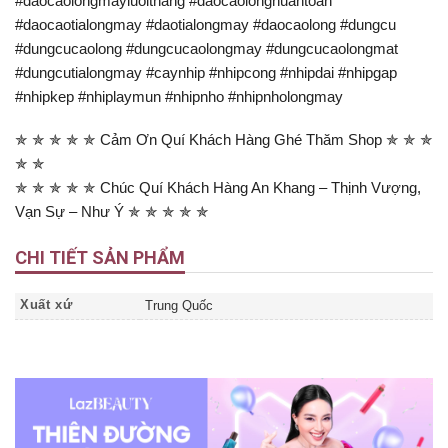
#daocaolongmayluoithang #daocaolongnuantoan
#daocaotialongmay #daotialongmay #daocaolong #dungcu
#dungcucaolong #dungcucaolongmay #dungcucaolongmat
#dungcutialongmay #caynhip #nhipcong #nhipdai #nhipgap
#nhipkep #nhiplaymun #nhipnho #nhipnholongmay
✯ ✯ ✯ ✯ ✯ Cảm Ơn Quí Khách Hàng Ghé Thăm Shop ✯ ✯ ✯
✯ ✯
✯ ✯ ✯ ✯ ✯ Chúc Quí Khách Hàng An Khang – Thịnh Vượng,
Vạn Sự – Như Ý ✯ ✯ ✯ ✯ ✯
CHI TIẾT SẢN PHẨM
Xuất xứ
Trung Quốc