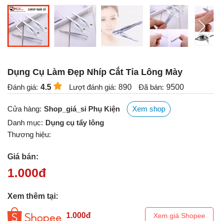
Dụng Cụ Làm Đẹp Nhíp Cắt Tỉa Lông Mày
Đánh giá:
4.5
Lượt đánh giá:
890
Đã bán:
9500
Cửa hàng:
Shop_giá_sỉ Phụ Kiện
Xem shop
Danh mục:
Dụng cụ tẩy lông
Thương hiệu:
Giá bán:
1.000
đ
Xem thêm tại:
1.000
đ
Xem giá Shopee