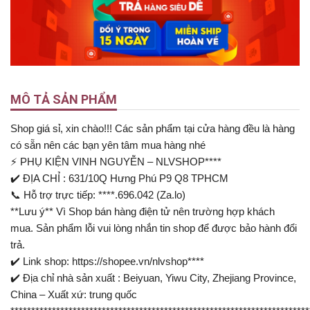
MÔ TẢ SẢN PHẨM
Shop giá sỉ, xin chào!!! Các sản phẩm tại cửa hàng đều là hàng
có sẵn nên các bạn yên tâm mua hàng nhé
⚡ PHỤ KIỆN VINH NGUYỄN – NLVSHOP****
✔️ ĐỊA CHỈ : 631/10Q Hưng Phú P9 Q8 TPHCM
📞 Hỗ trợ trực tiếp: ****.696.042 (Za.lo)
**Lưu ý** Vì Shop bán hàng điện tử nên trường hợp khách
mua. Sản phẩm lỗi vui lòng nhắn tin shop để được bảo hành đổi
trả.
✔️ Link shop: https://shopee.vn/nlvshop****
✔️ Địa chỉ nhà sản xuất : Beiyuan, Yiwu City, Zhejiang Province,
China – Xuất xứ: trung quốc