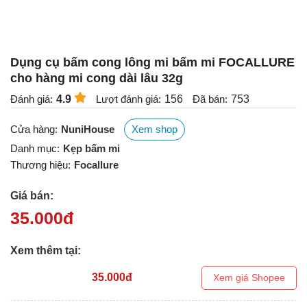
Bỏ
qua
nội
dung
Dụng cụ bấm cong lông mi bấm mi FOCALLURE
cho hàng mi cong dài lâu 32g
Đánh giá:
4.9
Lượt đánh giá:
156
Đã bán:
753
Cửa hàng:
NuniHouse
Xem shop
Danh mục:
Kẹp bấm mi
Thương hiệu:
Focallure
Giá bán:
35.000
đ
Xem thêm tại:
35.000
đ
Xem giá Shopee