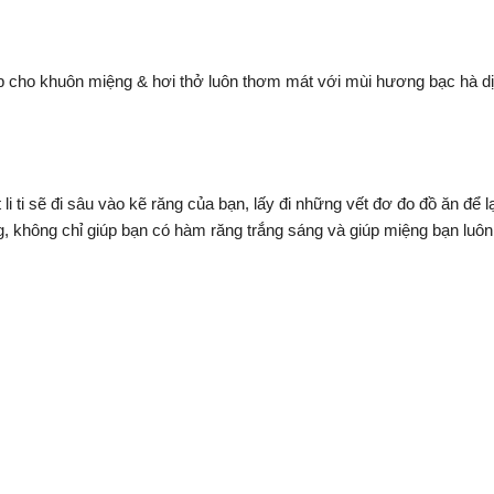
úp cho khuôn miệng & hơi thở luôn thơm mát với mùi hương bạc hà d
 li ti sẽ đi sâu vào kẽ răng của bạn, lấy đi những vết đơ đo đồ ăn để 
g, không chỉ giúp bạn có hàm răng trắng sáng và giúp miệng bạn luô