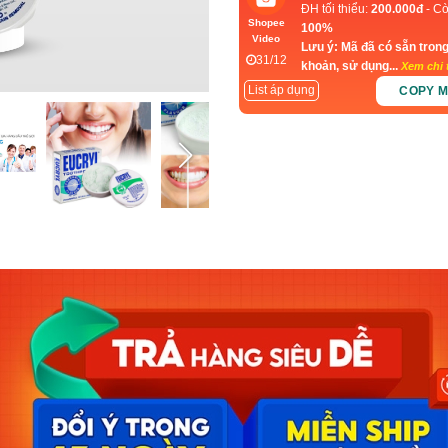
ĐH tối thiểu:
200.000đ
- Cò
Shopee
100%
Video
Lưu ý: Mã đã có sẵn trong
31/12
khoản, sử dụng...
Xem chi t
List áp dụng
COPY 