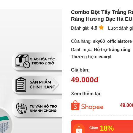
Combo Bột Tẩy Trắng R
Răng Hương Bạc Hà EUC
Đánh giá:
4.9
Lượt đánh gi
Cửa hàng:
sky68_officialstore
Danh mục:
Hỗ trợ trắng răng
Thương hiệu:
eucryl
Giá bán:
49.000
đ
Xem thêm tại:
49.00
18%
Giảm