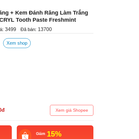
ăng + Kem Đánh Răng Làm Trắng
RYL Tooth Paste Freshmint
á:
3499
Đã bán:
13700
Xem shop
0
đ
Xem giá Shopee
15%
Giảm