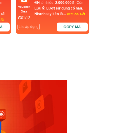
n:
ĐH tối thiểu:
2.000.000đ
- Còn:
Voucher
Lưu ý: Lượt sử dụng có hạn.
Xtra
 tài
Nhanh tay kẻo lỡ...
Xem chi tiết
01/12
iết
List áp dụng
MÃ
COPY MÃ