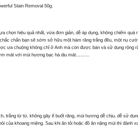
werful Stain Removal 50g.
lựa chọn hiệu quả nhất, vừa đơn giản, dễ áp dụng, không chiếm quá nh
ó chắc chắn bạn sẽ sớm sở hữu một hàm răng trắng đều, một nụ cười 
ược ưa chuộng không chỉ ở Anh mà còn được bán và sử dụng rộng rã
thơm mát với mùi hương bạc hà dịu mát………
, trắng từ từ, không gây ế buốt răng, mùi hương dễ chịu, dễ sử dụng
i của khoang miệng. Sau khi ăn tỏi hoặc đồ ăn nặng mùi thì đánh xo