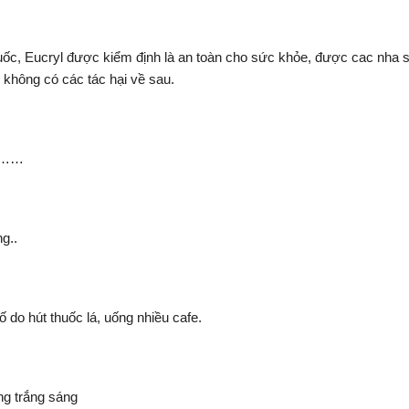
, Eucryl được kiểm định là an toàn cho sức khỏe, được cac nha sĩ
 không có các tác hại về sau.
ạn……
g..
do hút thuốc lá, uống nhiều cafe.
ng trắng sáng