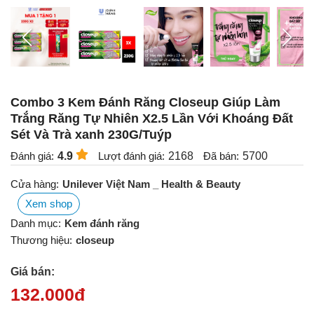
Combo 3 Kem Đánh Răng Closeup Giúp Làm
Trắng Răng Tự Nhiên X2.5 Lần Với Khoáng Đất
Sét Và Trà xanh 230G/Tuýp
Đánh giá:
4.9
Lượt đánh giá:
2168
Đã bán:
5700
Cửa hàng:
Unilever Việt Nam _ Health & Beauty
Xem shop
Danh mục:
Kem đánh răng
Thương hiệu:
closeup
Giá bán:
132.000
đ