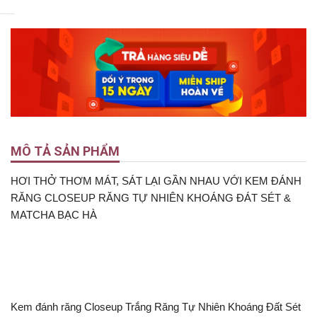
4.9
5
Nyka Beauty
Nyka Beauty
MÔ TẢ SẢN PHẨM
HƠI THỞ THƠM MÁT, SÁT LẠI GẦN NHAU VỚI KEM ĐÁNH
RĂNG CLOSEUP RĂNG TỰ NHIÊN KHOÁNG ĐÁT SÉT &
MATCHA BẠC HÀ
Kem đánh răng Closeup Trắng Răng Tự Nhiên Khoáng Đất Sét