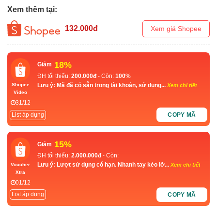
Xem thêm tại:
132.000
đ
Xem giá Shopee
18%
Giảm
ĐH tối thiểu:
200.000đ
- Còn:
100%
Lưu ý: Mã đã có sẵn trong tài khoản, sử dụng...
Shopee
Xem chi tiết
Video
31/12
List áp dụng
COPY MÃ
15%
Giảm
ĐH tối thiểu:
2.000.000đ
- Còn:
Lưu ý: Lượt sử dụng có hạn. Nhanh tay kẻo lỡ...
Voucher
Xem chi tiết
Xtra
01/12
List áp dụng
COPY MÃ