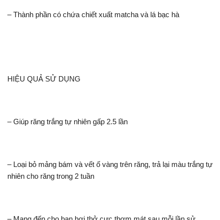
– Thành phần có chứa chiết xuất matcha và lá bạc hà
HIỆU QUẢ SỬ DỤNG
– Giúp răng trắng tự nhiên gấp 2.5 lần
– Loại bỏ mảng bám và vết ố vàng trên răng, trả lại màu trắng tự
nhiên cho răng trong 2 tuần
– Mang đến cho bạn hơi thở cực thơm mát sau mỗi lần sử