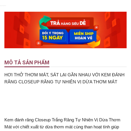
4.9
5
Nyka Beauty
Nyka Beauty
MÔ TẢ SẢN PHẨM
HƠI THỞ THƠM MÁT, SÁT LẠI GẦN NHAU VỚI KEM ĐÁNH
RĂNG CLOSEUP RĂNG TỰ NHIÊN VỊ DỪA THƠM MÁT
Kem đánh răng Closeup Trắng Răng Tự Nhiên Vị Dừa Thơm
Mát với chiết xuất từ dừa thơm mát cùng than hoạt tính giúp