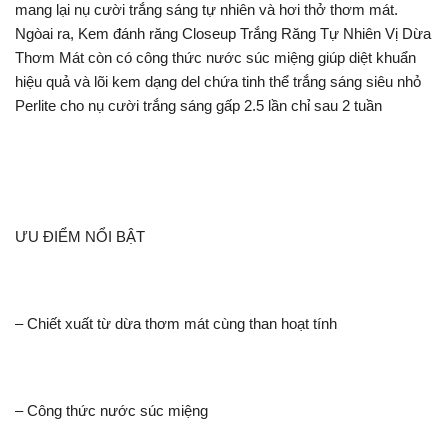
mang lại nụ cười trắng sáng tự nhiên và hơi thở thơm mát.
Ngòai ra, Kem đánh răng Closeup Trắng Răng Tự Nhiên Vị Dừa
Thơm Mát còn có công thức nước súc miệng giúp diệt khuẩn
hiệu quả và lõi kem dạng del chứa tinh thể trắng sáng siêu nhỏ
Perlite cho nụ cười trắng sáng gấp 2.5 lần chỉ sau 2 tuần
ƯU ĐIỂM NỔI BẬT
– Chiết xuất từ dừa thơm mát cùng than hoạt tính
– Công thức nước súc miệng