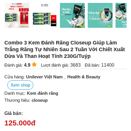
Combo 3 Kem Đánh Răng Closeup Giúp Làm
Trắng Răng Tự Nhiên Sau 2 Tuần Với Chiết Xuất
Dừa Và Than Hoạt Tính 230G/Tuýp
Đánh giá:
4.9
Lượt đánh giá:
3683
Đã bán:
11400
Cửa hàng:
Unilever Việt Nam _ Health & Beauty
Xem shop
Danh mục:
Kem đánh răng
Thương hiệu:
closeup
Giá bán:
125.000
đ