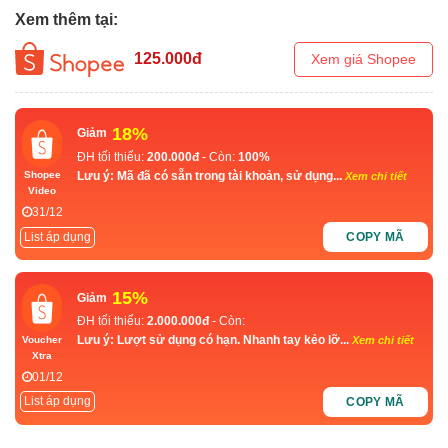
Xem thêm tại:
125.000
đ
Xem giá Shopee
18%
Giảm
ĐH tối thiểu:
200.000đ
- Còn:
100%
Lưu ý: Mã đã có sẵn trong tài khoản, sử dụng...
Shopee
Xem chi tiết
Video
31/12
List áp dụng
COPY MÃ
15%
Giảm
ĐH tối thiểu:
2.000.000đ
- Còn:
Lưu ý: Lượt sử dụng có hạn. Nhanh tay kẻo lỡ...
Voucher
Xem chi tiết
Xtra
01/12
List áp dụng
COPY MÃ