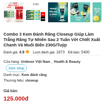
Combo 3 Kem Đánh Răng Closeup Giúp Làm
Trắng Răng Tự Nhiên Sau 2 Tuần Với Chiết Xuất
Chanh Và Muối Biển 230G/Tuýp
Đánh giá:
4.9
Lượt đánh giá:
1873
Đã bán:
5400
Cửa hàng:
Unilever Việt Nam _ Health & Beauty
Xem shop
Danh mục:
Kem đánh răng
Thương hiệu:
closeup
Giá bán:
125.000
đ