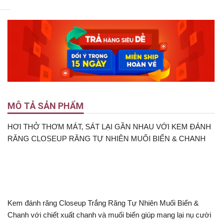
4.9
5
Nyka Beauty
Nyka Beauty
MÔ TẢ SẢN PHẨM
HƠI THỞ THƠM MÁT, SÁT LẠI GẦN NHAU VỚI KEM ĐÁNH
RĂNG CLOSEUP RĂNG TỰ NHIÊN MUỐI BIỂN & CHANH
Kem đánh răng Closeup Trắng Răng Tự Nhiên Muối Biển &
Chanh với chiết xuất chanh và muối biển giúp mang lại nụ cười