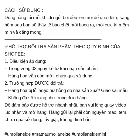
CÁCH SỬ DỤNG :
Dùng hằng tối mỗi khi đi ngủ, bôi đều lên môi để qua đêm, sáng
hôm sau bạn sẽ thấy tế bào chết môi bong ra, môi cực kì mềm
mịn và căng mọng.
—————————————————————-
✅HỖ TRỢ ĐỔI TRẢ SẢN PHẨM THEO QUY ĐỊNH CỦA
SHOPEE:
1. Điều kiện áp dụng:
– Trong vòng 03 ngày kể từ khi nhận sản phẩm
– Hàng hoá vẫn còn mới, chưa qua sử dụng
2. Trường hợp ĐƯỢC đổi trả:
– Hàng hoá bị lỗi hoặc hư hỏng do nhà sản xuất/ Giao sai mẫu
– Không đủ số lượng như trong đơn hàng
Để đảm bảo được hỗ trợ nhanh nhất, bạn vui lòng quay video
lúc nhận và mở hàng. Hàng gửi lại phải còn nguyên mác, tem,
chưa qua sử dụng, tẩy giặt, không dính bẩn
——————————————————————
#umoilaneige #matnaumoilaneige #umoilaneigemini