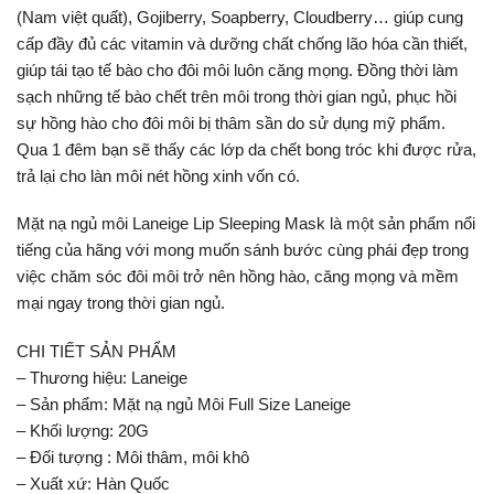
(Nam việt quất), Gojiberry, Soapberry, Cloudberry… giúp cung
cấp đầy đủ các vitamin và dưỡng chất chống lão hóa cần thiết,
giúp tái tạo tế bào cho đôi môi luôn căng mọng. Đồng thời làm
sạch những tế bào chết trên môi trong thời gian ngủ, phục hồi
sự hồng hào cho đôi môi bị thâm sần do sử dụng mỹ phẩm.
Qua 1 đêm bạn sẽ thấy các lớp da chết bong tróc khi được rửa,
trả lại cho làn môi nét hồng xinh vốn có.
Mặt nạ ngủ môi Laneige Lip Sleeping Mask là một sản phẩm nổi
tiếng của hãng với mong muốn sánh bước cùng phái đẹp trong
việc chăm sóc đôi môi trở nên hồng hào, căng mọng và mềm
mại ngay trong thời gian ngủ.
CHI TIẾT SẢN PHẨM
– Thương hiệu: Laneige
– Sản phẩm: Mặt nạ ngủ Môi Full Size Laneige
– Khối lượng: 20G
– Đối tượng : Môi thâm, môi khô
– Xuất xứ: Hàn Quốc