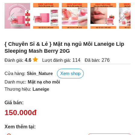
{ Chuyên Sỉ & Lẻ } Mặt nạ ngủ Môi Laneige Lip
Sleeping Mash Berry 20G
Đánh giá:
4.6
Lượt đánh giá:
114
Đã bán:
276
Cửa hàng:
Skin_Nature
Xem shop
Danh mục:
Mặt nạ cho môi
Thương hiệu:
Laneige
Giá bán:
150.000
đ
Xem thêm tại: