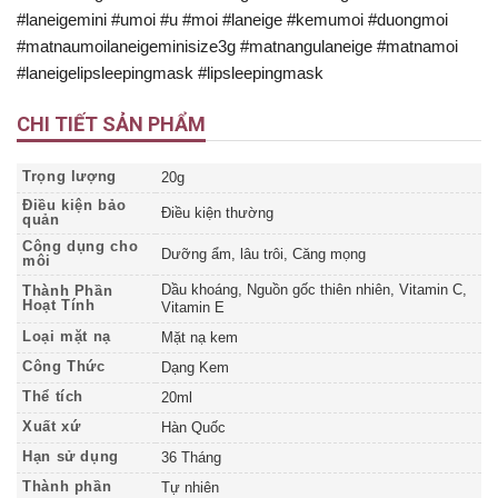
#laneigemini #umoi #u #moi #laneige #kemumoi #duongmoi
#matnaumoilaneigeminisize3g #matnangulaneige #matnamoi
#laneigelipsleepingmask #lipsleepingmask
CHI TIẾT SẢN PHẨM
Trọng lượng
20g
Điều kiện bảo
Điều kiện thường
quản
Công dụng cho
Dưỡng ẩm, lâu trôi, Căng mọng
môi
Dầu khoáng, Nguồn gốc thiên nhiên, Vitamin C,
Thành Phần
Hoạt Tính
Vitamin E
Loại mặt nạ
Mặt nạ kem
Công Thức
Dạng Kem
Thể tích
20ml
Xuất xứ
Hàn Quốc
Hạn sử dụng
36 Tháng
Thành phần
Tự nhiên