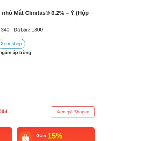
 nhỏ Mắt Clinitas® 0.2% – Ý (Hộp
340
Đã bán:
1800
Xem shop
ngâm áp tròng
00
đ
Xem giá Shopee
15%
Giảm