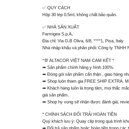
✅ QUY CÁCH
Hộp 30 tép 0.5ml, không chất bảo quản.
✅ NHÀ SẢN XUẤT
Farmigea S.p.A,
Địa chỉ: Via G.B Oliva, 6/8, ****1, Pisa, Italy
Nhà nhập khẩu và phân phối: Công ty TNHH 
*💯 ALTACOR VIỆT NAM CAM KẾT ️*
➡ Sản phẩm chính hãng y hình 100%.
➡ Đóng gói sản phẩm cẩn thận , giao hàng n
➡ Shop luôn tham gia FREE SHIP EXTRA. Mọi
➡ Khách hàng luôn là trọng tâm, mọi thắc mắc 
giá sản phẩm.
➡ Shop hy vọng sẽ nhận được đánh giá, revi
* CHÍNH SÁCH ĐỔI TRẢ/ HOÀN TIỀN
Quý khách lưu ý: Quay clip trong quá trình kh
➡ Đổi trả sản phẩm hoặc hoàn tiền trong các