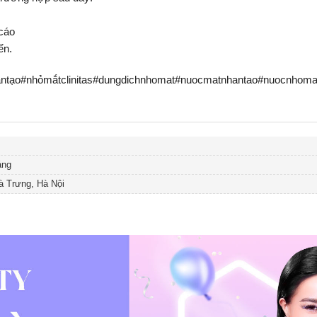
cáo
ển.
ạo#nhỏmắtclinitas#dungdichnhomat#nuocmatnhantao#nuocnhomat
áng
à Trưng, Hà Nội