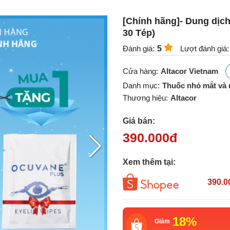
[Chính hãng]- Dung dịch
30 Tép)
Đánh giá:
5
Lượt đánh giá:
Cửa hàng:
Altacor Vietnam
Danh mục:
Thuốc nhỏ mắt và 
Thương hiệu:
Altacor
Giá bán:
390.000
đ
Xem thêm tại:
390.0
18%
Giảm