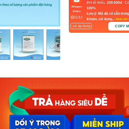
ĐH tối thiểu:
200.000đ
- Cò
Shopee
100%
Video
Lưu ý: Mã đã có sẵn trong
31/12
khoản, sử dụng...
Xem chi t
List áp dụng
COPY 