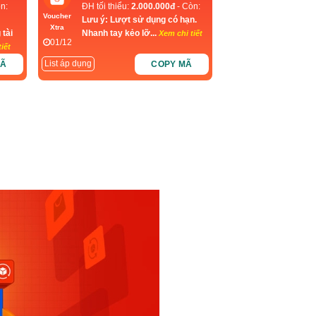
n:
ĐH tối thiểu:
2.000.000đ
- Còn:
Voucher
Lưu ý: Lượt sử dụng có hạn.
Xtra
 tài
Nhanh tay kẻo lỡ...
Xem chi tiết
01/12
iết
List áp dụng
MÃ
COPY MÃ