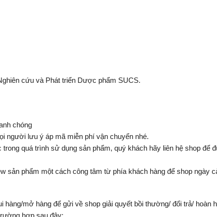
Nghiên cứu và Phát triển Dược phẩm SUCS.
hanh chóng
 người lưu ý áp mã miễn phí vận chuyển nhé.
trong quá trình sử dụng sản phẩm, quý khách hãy liên hệ shop để đượ
ew sản phẩm một cách công tâm từ phía khách hàng để shop ngày cà
ui hàng/mở hàng để gửi về shop giải quyết bồi thường/ đổi trả/ hoàn 
 trường hợp sau đây: