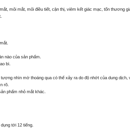
t, mỏi mắt, mỏi điều tiết, cận thị, viêm kết giác mạc, tổn thương g
.
mắt.
hần nào của sản phẩm.
ao bì.
n tượng nhìn mờ thoáng qua có thể xảy ra do độ nhớt của dung dịch,
n rõ.
 sản phẩm nhỏ mắt khác.
dụng tới 12 tiếng.