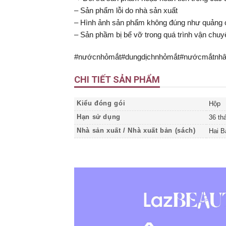
– Sản phẩm lỗi do nhà sản xuất
– Hình ảnh sản phẩm không đúng như quảng 
– Sản phầm bị bể vỡ trong quá trình vận chuy
#nướcnhỏmắt#dungdịchnhỏmắt#nướcmắtnhânt
CHI TIẾT SẢN PHẨM
Kiểu đóng gói
Hộp
Hạn sử dụng
36 th
Nhà sản xuất / Nhà xuất bản (sách)
Hai B