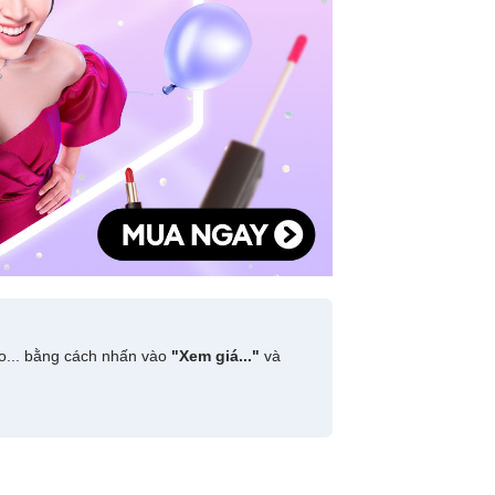
do... bằng cách nhấn vào
"Xem giá..."
và