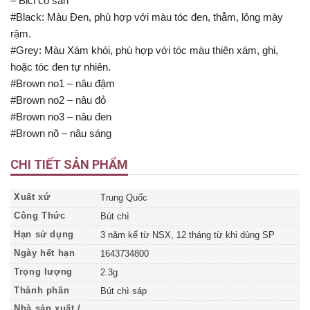
– Bici có sẵn
#Black: Màu Đen, phù hợp với màu tóc đen, thẫm, lông mày
rậm.
#Grey: Màu Xám khói, phù hợp với tóc màu thiên xám, ghi,
hoặc tóc đen tự nhiên.
#Brown no1 – nâu đậm
#Brown no2 – nâu đỏ
#Brown no3 – nâu đen
#Brown nõ – nâu sáng
CHI TIẾT SẢN PHẨM
Xuất xứ
Trung Quốc
Công Thức
Bút chì
Hạn sử dụng
3 năm kể từ NSX, 12 tháng từ khi dùng SP
Ngày hết hạn
1643734800
Trọng lượng
2.3g
Thành phần
Bút chì sáp
Nhà sản xuất /