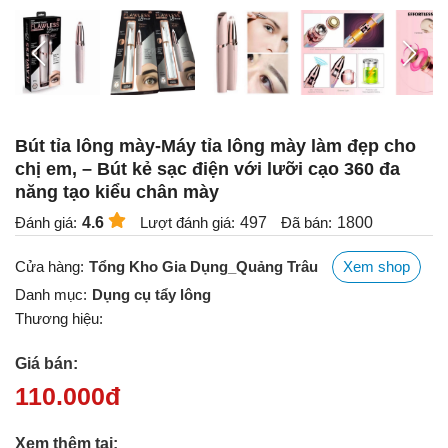
Bút tỉa lông mày-Máy tỉa lông mày làm đẹp cho
chị em, – Bút kẻ sạc điện với lưỡi cạo 360 đa
năng tạo kiểu chân mày
Đánh giá:
4.6
Lượt đánh giá:
497
Đã bán:
1800
Cửa hàng:
Tổng Kho Gia Dụng_Quảng Trâu
Xem shop
Danh mục:
Dụng cụ tẩy lông
Thương hiệu:
Giá bán:
110.000
đ
Xem thêm tại: