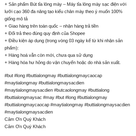
+ Sản phẩm Bút tỉa lông mày – Máy tỉa lông mày sạc điện với
lưỡi cạo 360 đa năng tạo kiểu chân mày theo ý muốn 100%
giống mô tả
+ Giao hàng trên toàn quốc – nhận hàng trả tiền
+ Đổi trả theo đúng quy định của Shopee
+ Điều kiện áp dụng (trong vòng 03 ngày kể từ khi nhận sản
phẩm):
+ Hàng hoá vẫn còn mới, chưa qua sử dụng
+ Hàng hóa hư hỏng do vận chuyển hoặc do nhà sản xuất.
#but #long #buttialongmay #buttialongmaycaocap
#maytialongmay #buttialongmaysacdien
#maytialongmaysacdien #butcaolongmay #buttialong
#buttialongmaysac #may #but #long #buttialongmay
#buttialongmaycaocap #maytialongmay #buttialongmaysacdien
#maytialongmaysacdien
Cảm Ơn Quý Khách
Cảm Ơn Quý Khách