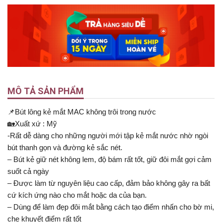
MÔ TẢ SẢN PHẨM
📌Bút lông kẻ mắt MAC không trôi trong nước
🏡Xuất xứ : Mỹ
-Rất dễ dàng cho những người mới tập kẻ mắt nước nhờ ngòi
bút thanh gọn và đường kẻ sắc nét.
– Bút kẻ giữ nét không lem, độ bám rất tốt, giữ đôi mắt gợi cảm
suốt cả ngày
– Được làm từ nguyên liệu cao cấp, đảm bảo không gây ra bất
cứ kích ứng nào cho mắt hoặc da của bạn.
– Dùng để làm đẹp đôi mắt bằng cách tạo điểm nhấn cho bờ mi,
che khuyết điểm rất tốt