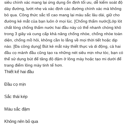
siêu chính xác mang lại ứng dụng ổn định tối ưu, dễ kiểm soát độ
dày đường, lướt nhẹ và xác định các đường chính xác mà không
bỏ qua. Công thức sắc tố cao mang lại màu sắc lâu dài, giữ cho
đường kẻ mắt của bạn luôn ở mọi lúc.
[Chống thấm nước]Lớp lót
chất lỏng chống thấm nước hai đầu này có thể nhanh chóng khô
trong 3 giây và cung cấp khả năng chống nhòe, chống nhòe toàn
diện, chống mồ hôi, không cần lo lắng về mọi thời tiết hoặc dịp
nào.
[Đa công dụng] Bút kẻ mắt này thiết thực và di động, cả hai
đầu cọ mảnh đầu cũng tạo ra những nét siêu mịn như tóc, bạn có
thể sử dụng bút để tăng độ đậm ở lông mày hoặc tạo mi dưới để
trang điểm lông mày tinh tế hơn.
Thiết kế hai đầu
Đầu cọ mịn
Sắc thái kép
Màu sắc đậm
Không nên bỏ qua