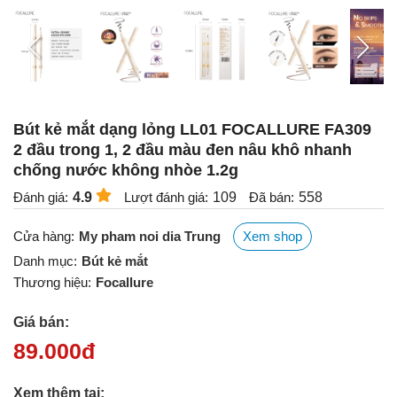
Bút kẻ mắt dạng lỏng LL01 FOCALLURE FA309
2 đầu trong 1, 2 đầu màu đen nâu khô nhanh
chống nước không nhòe 1.2g
Đánh giá:
4.9
Lượt đánh giá:
109
Đã bán:
558
Cửa hàng:
My pham noi dia Trung
Xem shop
Danh mục:
Bút kẻ mắt
Thương hiệu:
Focallure
Giá bán:
89.000
đ
Xem thêm tại: