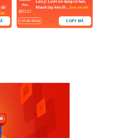
Lưu ý: Lượt sử dụng có hạn.
Xtra
 tài
Nhanh tay kẻo lỡ...
Xem chi tiết
01/12
iết
List áp dụng
MÃ
COPY MÃ