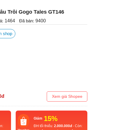
âu Trôi Gogo Tales GT146
á:
1464
Đã bán:
9400
m shop
0
đ
Xem giá Shopee
15%
Giảm
n:
ĐH tối thiểu:
2.000.000đ
- Còn:
Voucher