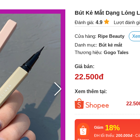
Bút Kẻ Mắt Dạng Lỏng L
Đánh giá:
4.9
Lượt đánh gi
Cửa hàng:
Ripe Beauty
Xe
Danh mục:
Bút kẻ mắt
Thương hiệu:
Gogo Tales
Giá bán:
22.500
đ
Xem thêm tại:
22.50
18%
Giảm
ĐH tối thiểu:
200.000đ
- Cò
Shopee