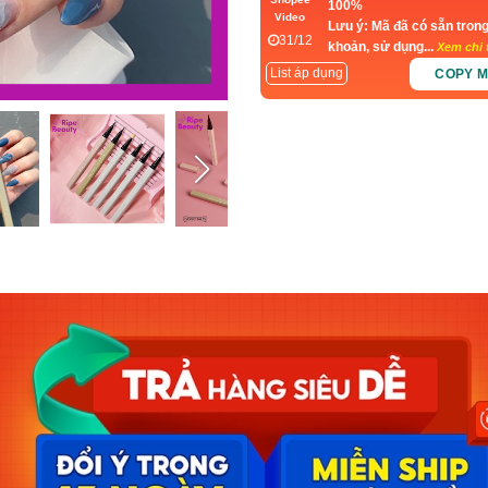
100%
Video
Lưu ý: Mã đã có sẵn trong
31/12
khoản, sử dụng...
Xem chi t
List áp dụng
COPY 