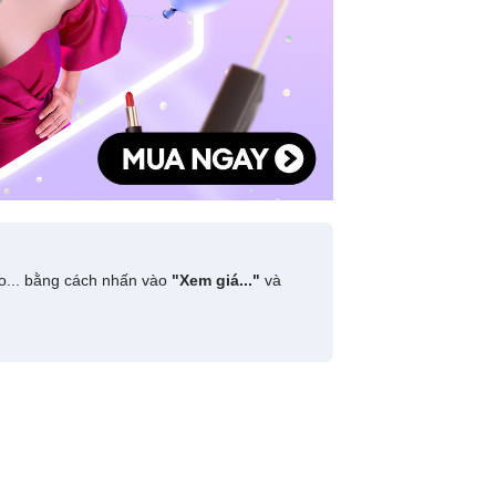
do... bằng cách nhấn vào
"Xem giá..."
và
ơng vừa mua sản phẩm