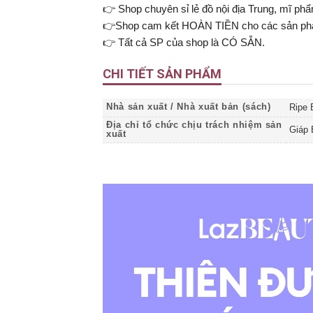
👉 Shop chuyên sỉ lẻ đồ nội địa Trung, mĩ ph
👉Shop cam kết HOÀN TIỀN cho các sản phẩm
👉 Tất cả SP của shop là CÓ SẴN.
CHI TIẾT SẢN PHẨM
Nhà sản xuất / Nhà xuất bản (sách)
Ripe 
Địa chỉ tổ chức chịu trách nhiệm sản
Giáp 
xuất