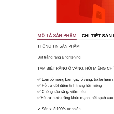
MÔ TẢ SẢN PHẨM
CHI TIẾT SẢN
THÔNG TIN SẢN PHẨM
Bột trắng răng Brightening
TẠM BIỆT RĂNG Ố VÀNG, HÔI MIỆNG CHỈ
✅ Loại bỏ mảng bám gây ố vàng, trả lại hàm 
✅ Hỗ trợ dứt điểm tình trạng hôi miệng
✅ Chống sâu răng, viêm nếu
✅Hỗ trợ nướu răng khỏe mạnh, hết sạch cao
✔ Sản xuất100% tự nhiên