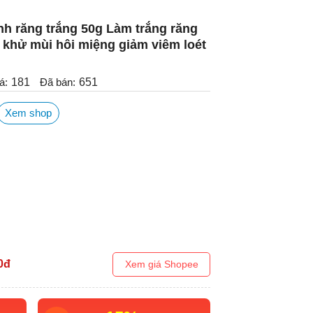
h răng trắng 50g Làm trắng răng
 khử mùi hôi miệng giảm viêm loét
á:
181
Đã bán:
651
Xem shop
0
đ
Xem giá Shopee