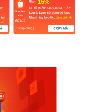
15%
Giảm
n:
ĐH tối thiểu:
2.000.000đ
- Còn:
Voucher
Lưu ý: Lượt sử dụng có hạn.
Xtra
 tài
Nhanh tay kẻo lỡ...
Xem chi tiết
01/12
iết
List áp dụng
MÃ
COPY MÃ