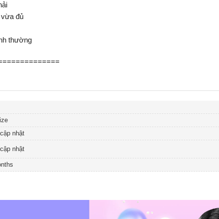
hải
 vừa đủ
ình thường
==============
ize
cập nhật
cập nhật
nths