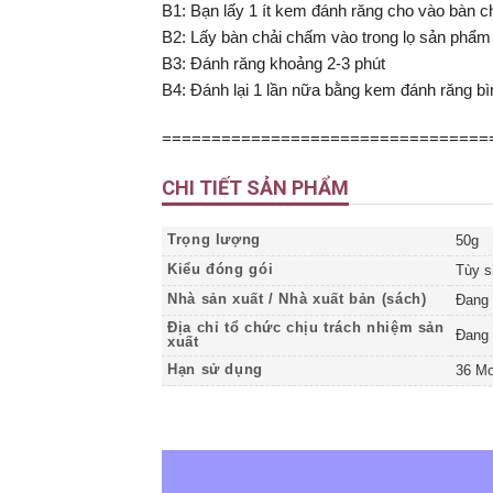
B1: Bạn lấy 1 ít kem đánh răng cho vào bàn c
B2: Lấy bàn chải chấm vào trong lọ sản phẩm
B3: Đánh răng khoảng 2-3 phút
B4: Đánh lại 1 lần nữa bằng kem đánh răng b
=================================
CHI TIẾT SẢN PHẨM
Trọng lượng
50g
Kiểu đóng gói
Tùy s
Nhà sản xuất / Nhà xuất bản (sách)
Đang 
Địa chỉ tổ chức chịu trách nhiệm sản
Đang 
xuất
Hạn sử dụng
36 Mo