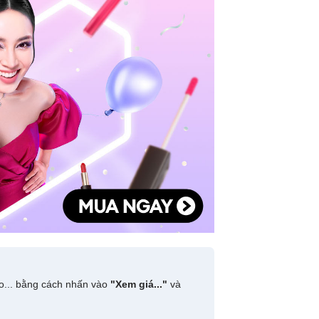
do... bằng cách nhấn vào
"Xem giá..."
và