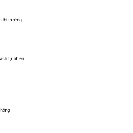
 thị trường
cách tự nhiên
không