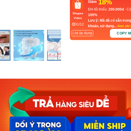
18%
Giảm
ĐH tối thiểu:
200.000đ
- Cò
Shopee
100%
Video
Lưu ý: Mã đã có sẵn trong
31/12
khoản, sử dụng...
Xem chi t
List áp dụng
COPY 