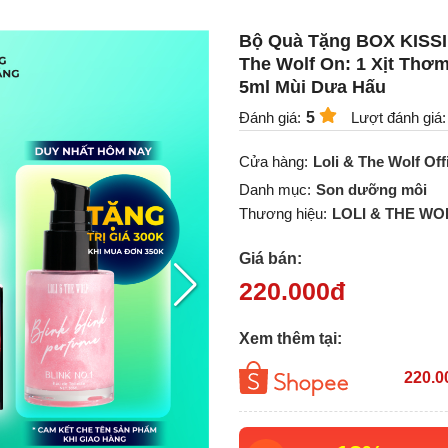
Bộ Quà Tặng BOX KISSI
The Wolf On: 1 Xịt Thơ
5ml Mùi Dưa Hấu
Đánh giá:
5
Lượt đánh giá:
Cửa hàng:
Loli & The Wolf Off
Danh mục:
Son dưỡng môi
Thương hiệu:
LOLI & THE WO
Giá bán:
220.000
đ
Xem thêm tại:
220.0