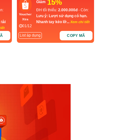
15%
Giảm
n:
ĐH tối thiểu:
2.000.000đ
- Còn:
Voucher
Lưu ý: Lượt sử dụng có hạn.
Xtra
 tài
Nhanh tay kẻo lỡ...
Xem chi tiết
01/12
iết
List áp dụng
MÃ
COPY MÃ