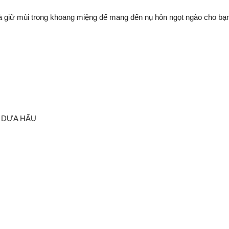
à giữ mùi trong khoang miệng để mang đến nụ hôn ngọt ngào cho bạn
Ị DƯA HẤU