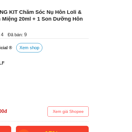
NG KIT Chăm Sóc Nụ Hôn Loli &
m Miệng 20ml + 1 Son Dưỡng Hôn
4
Đã bán:
9
icial ®
Xem shop
LF
00
đ
Xem giá Shopee