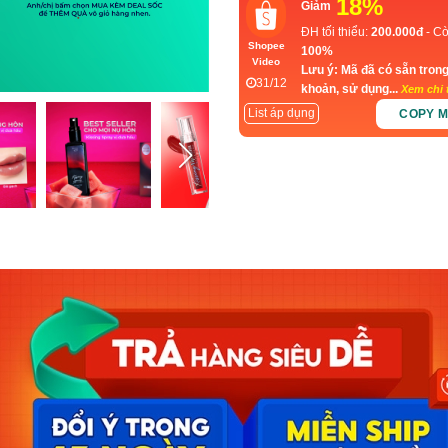
18%
Giảm
ĐH tối thiểu:
200.000đ
- Cò
Shopee
100%
Video
Lưu ý: Mã đã có sẵn trong
31/12
khoản, sử dụng...
Xem chi t
List áp dụng
COPY 