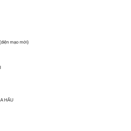
 (diện mạo mới)
l
ƯA HẤU