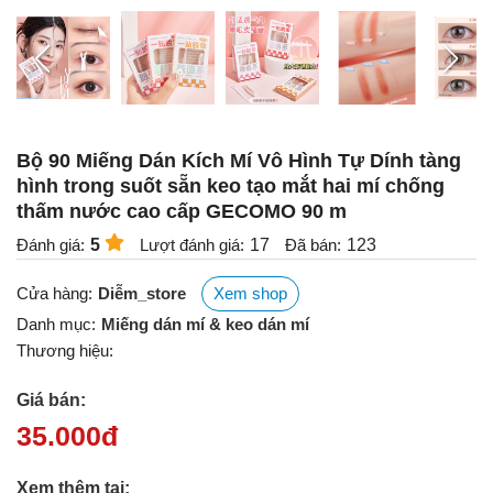
Bộ 90 Miếng Dán Kích Mí Vô Hình Tự Dính tàng
hình trong suốt sẵn keo tạo mắt hai mí chống
thấm nước cao cấp GECOMO 90 m
Đánh giá:
5
Lượt đánh giá:
17
Đã bán:
123
Cửa hàng:
Diễm_store
Xem shop
Danh mục:
Miếng dán mí & keo dán mí
Thương hiệu:
Giá bán:
35.000
đ
Xem thêm tại: