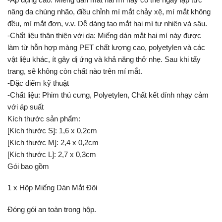
nâng da chùng nhão, điều chỉnh mí mắt chảy xệ, mí mắt không
đều, mí mắt đơn, v.v. Dễ dàng tạo mắt hai mí tự nhiên và sâu.
-Chất liệu thân thiện với da: Miếng dán mắt hai mí này được
làm từ hỗn hợp màng PET chất lượng cao, polyetylen và các
vật liệu khác, ít gây dị ứng và khả năng thở nhẹ. Sau khi tẩy
trang, sẽ không còn chất nào trên mí mắt.
-Đặc điểm kỹ thuật
-Chất liệu: Phim thú cưng, Polyetylen, Chất kết dính nhạy cảm
với áp suất
Kích thước sản phẩm:
[Kích thước S]: 1,6 x 0,2cm
[Kích thước M]: 2,4 x 0,2cm
[Kích thước L]: 2,7 x 0,3cm
Gói bao gồm
1 x Hộp Miếng Dán Mắt Đôi
Đóng gói an toàn trong hộp.