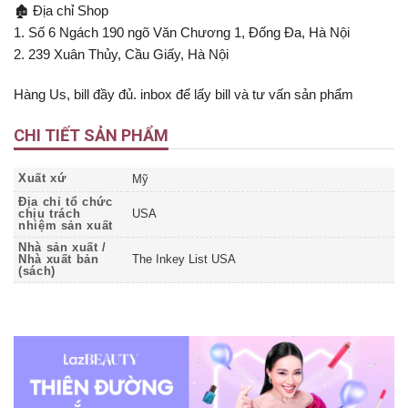
🏚 Địa chỉ Shop
1. Số 6 Ngách 190 ngõ Văn Chương 1, Đống Đa, Hà Nội
2. 239 Xuân Thủy, Cầu Giấy, Hà Nội
Hàng Us, bill đầy đủ. inbox để lấy bill và tư vấn sản phẩm
CHI TIẾT SẢN PHẨM
Xuất xứ
Mỹ
Địa chỉ tổ chức
chịu trách
USA
nhiệm sản xuất
Nhà sản xuất /
Nhà xuất bản
The Inkey List USA
(sách)