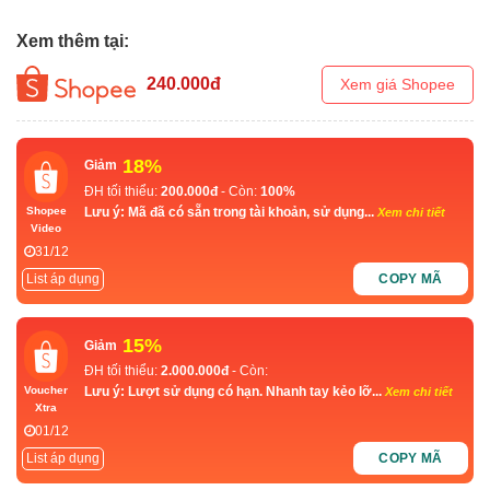
Xem thêm tại:
240.000
đ
Xem giá Shopee
18%
Giảm
ĐH tối thiểu:
200.000đ
- Còn:
100%
Lưu ý: Mã đã có sẵn trong tài khoản, sử dụng...
Shopee
Xem chi tiết
Video
31/12
List áp dụng
COPY MÃ
15%
Giảm
ĐH tối thiểu:
2.000.000đ
- Còn:
Lưu ý: Lượt sử dụng có hạn. Nhanh tay kẻo lỡ...
Voucher
Xem chi tiết
Xtra
01/12
List áp dụng
COPY MÃ