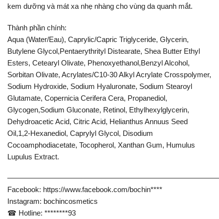
kem dưỡng và mát xa nhẹ nhàng cho vùng da quanh mắt.
Thành phần chính:
Aqua (Water/Eau), Caprylic/Capric Triglyceride, Glycerin,
Butylene Glycol,Pentaerythrityl Distearate, Shea Butter Ethyl
Esters, Cetearyl Olivate, Phenoxyethanol,Benzyl Alcohol,
Sorbitan Olivate, Acrylates/C10-30 Alkyl Acrylate Crosspolymer,
Sodium Hydroxide, Sodium Hyaluronate, Sodium Stearoyl
Glutamate, Copernicia Cerifera Cera, Propanediol,
Glycogen,Sodium Gluconate, Retinol, Ethylhexylglycerin,
Dehydroacetic Acid, Citric Acid, Helianthus Annuus Seed
Oil,1,2-Hexanediol, Caprylyl Glycol, Disodium
Cocoamphodiacetate, Tocopherol, Xanthan Gum, Humulus
Lupulus Extract.
—————————————————————————————
Facebook: https://www.facebook.com/bochin****
Instagram: bochincosmetics
☎ Hotline: ********93