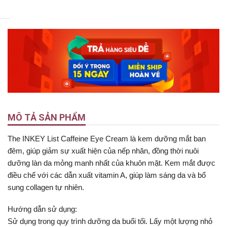
5
5
Nyka Beauty
Nyka Beauty
MÔ TẢ SẢN PHẨM
The INKEY List Caffeine Eye Cream là kem dưỡng mắt ban
đêm, giúp giảm sự xuất hiện của nếp nhăn, đồng thời nuôi
dưỡng làn da mỏng manh nhất của khuôn mặt. Kem mắt được
điều chế với các dẫn xuất vitamin A, giúp làm sáng da và bổ
sung collagen tự nhiên.
Hướng dẫn sử dụng:
Sử dụng trong quy trình dưỡng da buổi tối. Lấy một lượng nhỏ