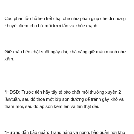
Các phân tử nhỏ liên kết chặt chẽ như phấn giúp che đi những
khuyết điểm cho bờ môi tươi tắn và khỏe mạnh
Giữ màu bền chặt suốt ngày dài, khả năng giữ màu mạnh như
xăm.
*HDSD: Trước tiên hãy tẩy tế bào chết môi thường xuyên 2
lần/tuần, sau đó thoa một lớp son dưỡng để tránh gây khô và
thâm môi, sau đó áp son kem lên và tán thật đều
*Hướng dẫn bảo quản: Tráng nắng và nóng, bảo quản nơi khô