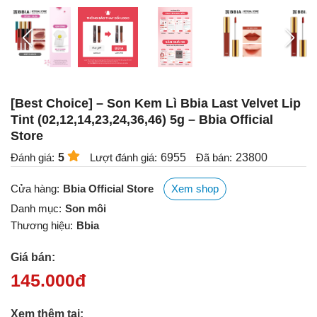
[Best Choice] – Son Kem Lì Bbia Last Velvet Lip
Tint (02,12,14,23,24,36,46) 5g – Bbia Official
Store
Đánh giá:
5
Lượt đánh giá:
6955
Đã bán:
23800
Cửa hàng:
Bbia Official Store
Xem shop
Danh mục:
Son môi
Thương hiệu:
Bbia
Giá bán:
145.000
đ
Xem thêm tại: