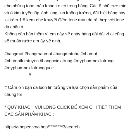
cho những tone màu khác ko có trong bảng. Các ô nhũ cực mịn
và ô kim tuyến lấp lánh lung linh không tưởng, đặt biệt bảng này
lại kèm 1 ô kem che khuyết điểm tone màu da rất hợp với tone
da châu á.
Không cần bàn thêm vì em này sẽ cháy hàng dài dài vì ai cũng
sẽ muốn rước em ấy về dinh.
#bangmat #bangmaumat #bangmatnhu #nhumat
#nhumatkimtuyen #hangnoidiatrung #myphamnoidiatrung
#myphamnoidiatrungquoc
—————–//————
# Cảm ơn bạn đã luôn tin tưởng và lựa chọn sản phẩm của
chúng tôi
* QUÝ KHÁCH VUI LÒNG CLICK ĐỂ XEM CHI TIẾT THÊM
CÁC SẢN PHẨM KHÁC :
https://shopee.vn/shop/********3/search