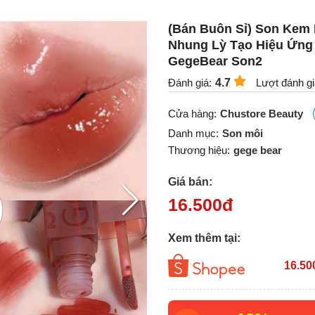
(Bán Buôn Sỉ) Son Kem 
Nhung Lỳ Tạo Hiệu Ứng
GegeBear Son2
Đánh giá:
4.7
Lượt đánh gi
Cửa hàng:
Chustore Beauty
Danh mục:
Son môi
Thương hiệu:
gege bear
Giá bán:
16.500
đ
Xem thêm tại:
16.50