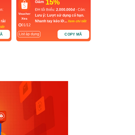
15%
Giảm
n:
ĐH tối thiểu:
2.000.000đ
- Còn:
Voucher
Lưu ý: Lượt sử dụng có hạn.
Xtra
 tài
Nhanh tay kẻo lỡ...
Xem chi tiết
01/12
iết
List áp dụng
MÃ
COPY MÃ