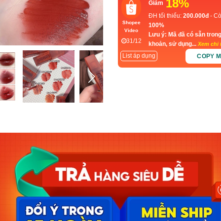
18%
Giảm
ĐH tối thiểu:
200.000đ
- Cò
Shopee
100%
Video
Lưu ý: Mã đã có sẵn trong
31/12
khoản, sử dụng...
Xem chi t
List áp dụng
COPY 