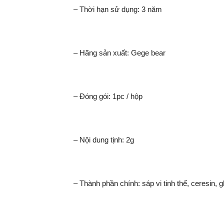
– Thời hạn sử dụng: 3 năm
– Hãng sản xuất: Gege bear
– Đóng gói: 1pc / hộp
– Nội dung tịnh: 2g
– Thành phần chính: sáp vi tinh thể, ceresin, gli