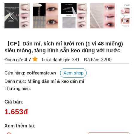
【CF】Dán mí, kích mí lưới ren (1 vỉ 48 miếng)
siêu mỏng, tàng hình sẵn keo dùng với nước
Đánh giá:
4.7
Lượt đánh giá:
381
Đã bán:
3200
Cửa hàng:
coffeemate.vn
Xem shop
Danh mục:
Miếng dán mí & keo dán mí
Thương hiệu:
Giá bán:
1.653
đ
Xem thêm tại: